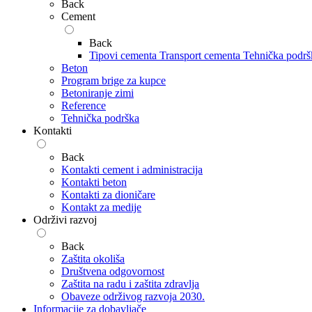
Back
Cement
Back
Tipovi cementa
Transport cementa
Tehnička podrš
Beton
Program brige za kupce
Betoniranje zimi
Reference
Tehnička podrška
Kontakti
Back
Kontakti cement i administracija
Kontakti beton
Kontakti za dioničare
Kontakt za medije
Održivi razvoj
Back
Zaštita okoliša
Društvena odgovornost
Zaštita na radu i zaštita zdravlja
Obaveze održivog razvoja 2030.
Informacije za dobavljače