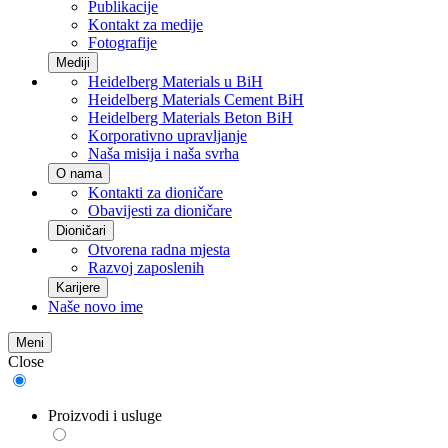
Publikacije
Kontakt za medije
Fotografije
Mediji
Heidelberg Materials u BiH
Heidelberg Materials Cement BiH
Heidelberg Materials Beton BiH
Korporativno upravljanje
Naša misija i naša svrha
O nama
Kontakti za dioničare
Obavijesti za dioničare
Dioničari
Otvorena radna mjesta
Razvoj zaposlenih
Karijere
Naše novo ime
Meni
Close
Proizvodi i usluge