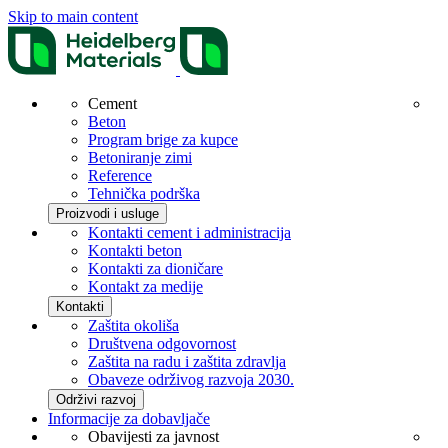
Skip to main content
Cement
Beton
Program brige za kupce
Betoniranje zimi
Reference
Tehnička podrška
Proizvodi i usluge
Kontakti cement i administracija
Kontakti beton
Kontakti za dioničare
Kontakt za medije
Kontakti
Zaštita okoliša
Društvena odgovornost
Zaštita na radu i zaštita zdravlja
Obaveze održivog razvoja 2030.
Održivi razvoj
Informacije za dobavljače
Obavijesti za javnost