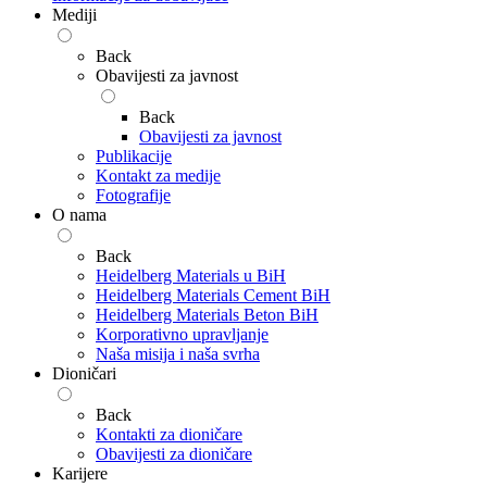
Mediji
Back
Obavijesti za javnost
Back
Obavijesti za javnost
Publikacije
Kontakt za medije
Fotografije
O nama
Back
Heidelberg Materials u BiH
Heidelberg Materials Cement BiH
Heidelberg Materials Beton BiH
Korporativno upravljanje
Naša misija i naša svrha
Dioničari
Back
Kontakti za dioničare
Obavijesti za dioničare
Karijere