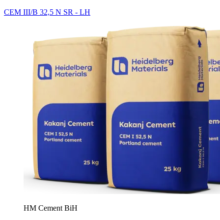
CEM III/B 32,5 N SR - LH
HM Cement BiH