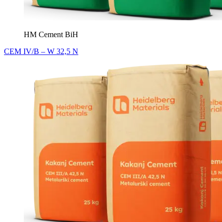
HM Cement BiH
CEM IV/B – W 32,5 N