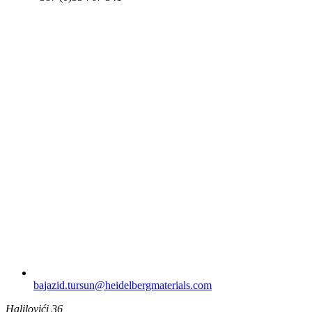
bajazid.tursun​@heidelbergmaterials.com
Halilovići 36