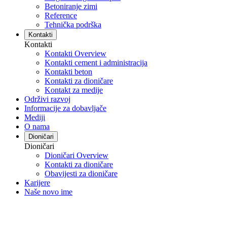
Betoniranje zimi
Reference
Tehnička podrška
Kontakti
Kontakti
Kontakti Overview
Kontakti cement i administracija
Kontakti beton
Kontakti za dioničare
Kontakt za medije
Održivi razvoj
Informacije za dobavljače
Mediji
O nama
Dioničari
Dioničari
Dioničari Overview
Kontakti za dioničare
Obavijesti za dioničare
Karijere
Naše novo ime