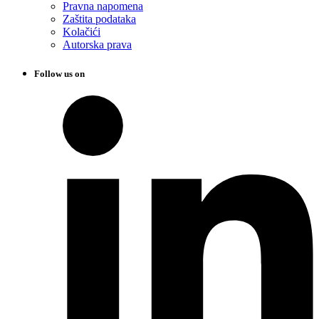
Pravna napomena
Zaštita podataka
Kolačići
Autorska prava
Follow us on