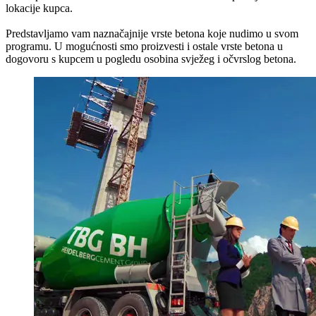
lokacije kupca.
Predstavljamo vam naznačajnije vrste betona koje nudimo u svom
programu. U mogućnosti smo proizvesti i ostale vrste betona u
dogovoru s kupcem u pogledu osobina svježeg i očvrslog betona.