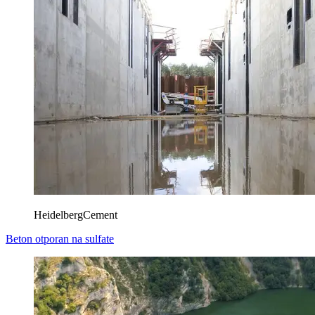
HeidelbergCement
Beton otporan na sulfate