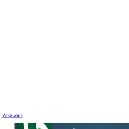
Worldwide