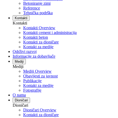
Betoniranje zimi
Reference
Tehnička podrška
Kontakti
Kontakti
Kontakti Overview
Kontakti cement i administracija
Kontakti beton
Kontakti za dioničare
Kontakt za medije
Održivi razvoj
Informacije za dobavljače
Mediji
Mediji
Mediji Overview
Obavijesti za javnost
Publikacije
Kontakt za medije
Fotografije
O nama
Dioničari
Dioničari
Dioničari Overview
Kontakti za dioničare