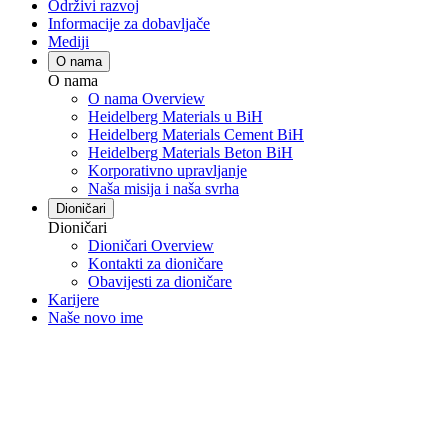
Održivi razvoj
Informacije za dobavljače
Mediji
O nama
O nama
O nama Overview
Heidelberg Materials u BiH
Heidelberg Materials Cement BiH
Heidelberg Materials Beton BiH
Korporativno upravljanje
Naša misija i naša svrha
Dioničari
Dioničari
Dioničari Overview
Kontakti za dioničare
Obavijesti za dioničare
Karijere
Naše novo ime