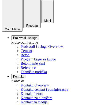
Meni
Pretraga
Main Menu
Proizvodi i usluge
Proizvodi i usluge
Proizvodi i usluge Overview
Cement
Beton
Program brige za kupce
Betoniranje zimi
Reference
Tehnička podrška
Kontakti
Kontakti
Kontakti Overview
Kontakti cement i administracija
Kontakti beton
Kontakti za dioničare
Kontakt za medije