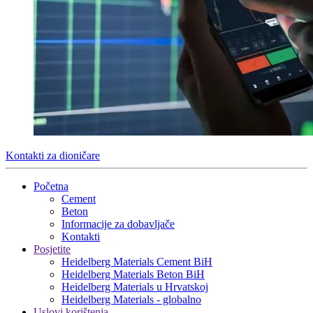
Kontakti za dioničare
Početna
Cement
Beton
Informacije za dobavljače
Kontakti
Posjetite
Heidelberg Materials Cement BiH
Heidelberg Materials Beton BiH
Heidelberg Materials u Hrvatskoj
Heidelberg Materials - globalno
Uslovi korištenja