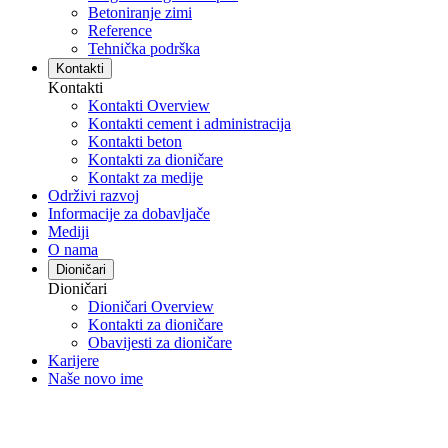
Betoniranje zimi
Reference
Tehnička podrška
Kontakti
Kontakti
Kontakti Overview
Kontakti cement i administracija
Kontakti beton
Kontakti za dioničare
Kontakt za medije
Održivi razvoj
Informacije za dobavljače
Mediji
O nama
Dioničari
Dioničari
Dioničari Overview
Kontakti za dioničare
Obavijesti za dioničare
Karijere
Naše novo ime