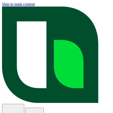
Skip to main content