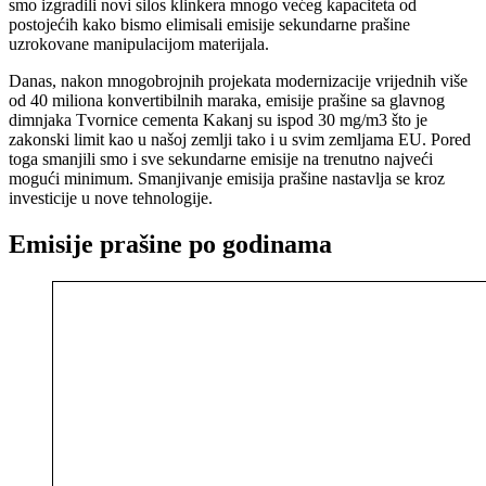
smo izgradili novi silos klinkera mnogo većeg kapaciteta od
postojećih kako bismo elimisali emisije sekundarne prašine
uzrokovane manipulacijom materijala.
Danas, nakon mnogobrojnih projekata modernizacije vrijednih više
od 40 miliona konvertibilnih maraka, emisije prašine sa glavnog
dimnjaka Tvornice cementa Kakanj su ispod 30 mg/m3 što je
zakonski limit kao u našoj zemlji tako i u svim zemljama EU. Pored
toga smanjili smo i sve sekundarne emisije na trenutno najveći
mogući minimum. Smanjivanje emisija prašine nastavlja se kroz
investicije u nove tehnologije.
Emisije prašine po godinama