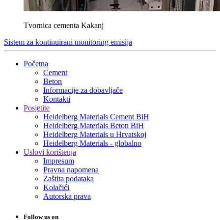
Tvornica cementa Kakanj
Sistem za kontinuirani monitoring emisija
Početna
Cement
Beton
Informacije za dobavljače
Kontakti
Posjetite
Heidelberg Materials Cement BiH
Heidelberg Materials Beton BiH
Heidelberg Materials u Hrvatskoj
Heidelberg Materials - globalno
Uslovi korištenja
Impresum
Pravna napomena
Zaštita podataka
Kolačići
Autorska prava
Follow us on