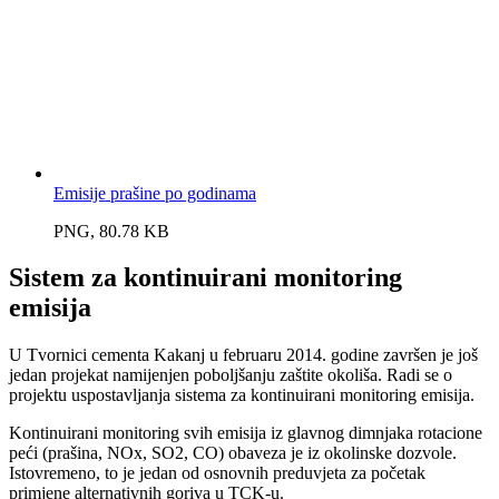
Emisije prašine po godinama
PNG, 80.78 KB
Sistem za kontinuirani monitoring
emisija
U Tvornici cementa Kakanj u februaru 2014. godine završen je još
jedan projekat namijenjen poboljšanju zaštite okoliša. Radi se o
projektu uspostavljanja sistema za kontinuirani monitoring emisija.
Kontinuirani monitoring svih emisija iz glavnog dimnjaka rotacione
peći (prašina, NOx, SO2, CO) obaveza je iz okolinske dozvole.
Istovremeno, to je jedan od osnovnih preduvjeta za početak
primjene alternativnih goriva u TCK-u.