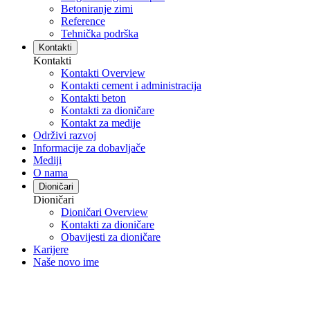
Betoniranje zimi
Reference
Tehnička podrška
Kontakti
Kontakti
Kontakti Overview
Kontakti cement i administracija
Kontakti beton
Kontakti za dioničare
Kontakt za medije
Održivi razvoj
Informacije za dobavljače
Mediji
O nama
Dioničari
Dioničari
Dioničari Overview
Kontakti za dioničare
Obavijesti za dioničare
Karijere
Naše novo ime