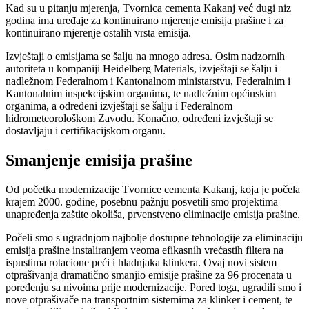
Kad su u pitanju mjerenja, Tvornica cementa Kakanj već dugi niz
godina ima uređaje za kontinuirano mjerenje emisija prašine i za
kontinuirano mjerenje ostalih vrsta emisija.
Izvještaji o emisijama se šalju na mnogo adresa. Osim nadzornih
autoriteta u kompaniji Heidelberg Materials, izvještaji se šalju i
nadležnom Federalnom i Kantonalnom ministarstvu, Federalnim i
Kantonalnim inspekcijskim organima, te nadležnim općinskim
organima, a određeni izvještaji se šalju i Federalnom
hidrometeorološkom Zavodu. Konačno, određeni izvještaji se
dostavljaju i certifikacijskom organu.
Smanjenje emisija prašine
Od početka modernizacije Tvornice cementa Kakanj, koja je počela
krajem 2000. godine, posebnu pažnju posvetili smo projektima
unapređenja zaštite okoliša, prvenstveno eliminacije emisija prašine.
Počeli smo s ugradnjom najbolje dostupne tehnologije za eliminaciju
emisija prašine instaliranjem veoma efikasnih vrećastih filtera na
ispustima rotacione peći i hladnjaka klinkera. Ovaj novi sistem
otprašivanja dramatično smanjio emisije prašine za 96 procenata u
poređenju sa nivoima prije modernizacije. Pored toga, ugradili smo i
nove otprašivače na transportnim sistemima za klinker i cement, te