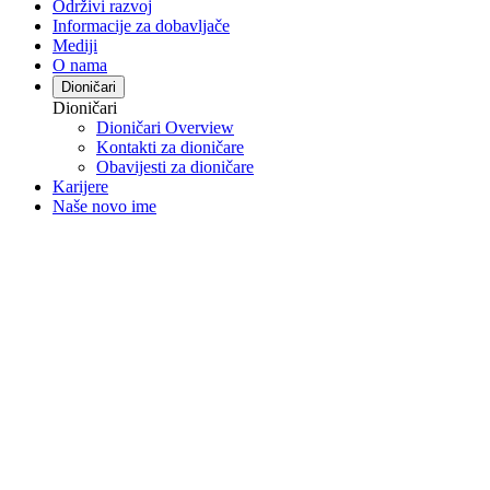
Održivi razvoj
Informacije za dobavljače
Mediji
O nama
Dioničari
Dioničari
Dioničari Overview
Kontakti za dioničare
Obavijesti za dioničare
Karijere
Naše novo ime