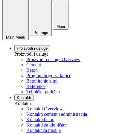
Meni
Pretraga
Main Menu
Proizvodi i usluge
Proizvodi i usluge
Proizvodi i usluge Overview
Cement
Beton
Program brige za kupce
Betoniranje zimi
Reference
Tehnička podrška
Kontakti
Kontakti
Kontakti Overview
Kontakti cement i administracija
Kontakti beton
Kontakti za dioničare
Kontakt za medije