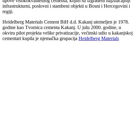
tipove visokokvalitetnog cementa, kojim su izgrađeni najznačajniji
infrastrukturni, poslovni i stambeni objekti u Bosni i Hercegovini i
regiji.
Heidelberg Materials Cement BiH d.d. Kakanj utemeljen je 1978.
godine kao Tvornica cementa Kakanj. U julu 2000. godine, u
okviru pilot projekta velike privatizacije, većinski udio u kakanjskoj
cementari kupila je njemačka grupacija
Heidelberg Materials