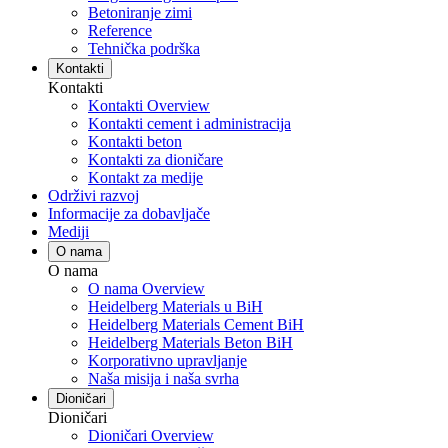
Betoniranje zimi
Reference
Tehnička podrška
Kontakti
Kontakti
Kontakti Overview
Kontakti cement i administracija
Kontakti beton
Kontakti za dioničare
Kontakt za medije
Održivi razvoj
Informacije za dobavljače
Mediji
O nama
O nama
O nama Overview
Heidelberg Materials u BiH
Heidelberg Materials Cement BiH
Heidelberg Materials Beton BiH
Korporativno upravljanje
Naša misija i naša svrha
Dioničari
Dioničari
Dioničari Overview