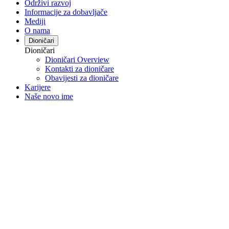
Održivi razvoj
Informacije za dobavljače
Mediji
O nama
Dioničari
Dioničari
Dioničari Overview
Kontakti za dioničare
Obavijesti za dioničare
Karijere
Naše novo ime