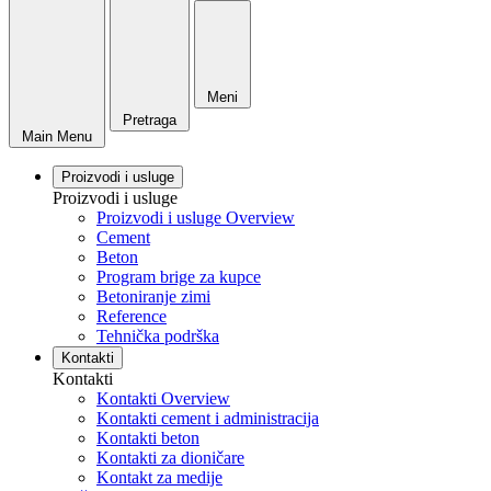
Meni
Pretraga
Main Menu
Proizvodi i usluge
Proizvodi i usluge
Proizvodi i usluge Overview
Cement
Beton
Program brige za kupce
Betoniranje zimi
Reference
Tehnička podrška
Kontakti
Kontakti
Kontakti Overview
Kontakti cement i administracija
Kontakti beton
Kontakti za dioničare
Kontakt za medije