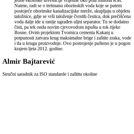
jedne ekološke investicije vrijedne oko pola miliona KM.
Naime, radi se o tretmanu oborinskih voda koje se putem
postojeće oborinske kanalizacijske mreže, skupljaju u objektu
taložnice, gdje se vrši taloženje čvrstih čestica, dok prečišćena
voda dalje ide u ranije ugrađen uljni separator. Tu se dodatno
čisti, pa tek onda novim cjevovodom ispušta u tok rijeke
Bosne. Ovim projektom Tvornica cementa Kakanj u
potpunosti zatvara krug maksimalne brige i zaštite zraka, vode
i tla u krugu proizvodnje. Ovo postrojenje pušteno je u pogon
krajem ljeta 2012. godine.
Almir Bajtarević
Stručni saradnik za ISO standarde i zaštitu okoline