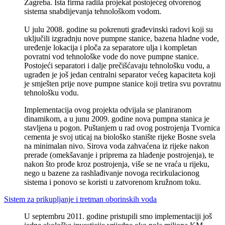
Zagreba. Ista firma radila projekat postojećeg otvorenog
sistema snabdijevanja tehnološkom vodom.
U julu 2008. godine su pokrenuti građevinski radovi koji su
uključili izgradnju nove pumpne stanice, bazena hladne vode,
uređenje lokacija i ploča za separatore ulja i kompletan
povratni vod tehnološke vode do nove pumpne stanice.
Postojeći separatori i dalje prečišćavaju tehnološku vodu, a
ugrađen je još jedan centralni separator većeg kapaciteta koji
je smješten prije nove pumpne stanice koji tretira svu povratnu
tehnološku vodu.
Implementacija ovog projekta odvijala se planiranom
dinamikom, a u junu 2009. godine nova pumpna stanica je
stavljena u pogon. Puštanjem u rad ovog postrojenja Tvornica
cementa je svoj uticaj na biološko stanište rijeke Bosne svela
na minimalan nivo. Sirova voda zahvaćena iz rijeke nakon
prerade (omekšavanje i priprema za hlađenje postrojenja), te
nakon što prođe kroz postrojenja, više se ne vraća u rijeku,
nego u bazene za rashlađivanje novoga recirkulacionog
sistema i ponovo se koristi u zatvorenom kružnom toku.
Sistem za prikupljanje i tretman oborinskih voda
U septembru 2011. godine pristupili smo implementaciji još