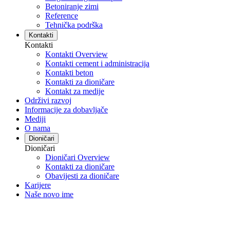
Betoniranje zimi
Reference
Tehnička podrška
Kontakti
Kontakti
Kontakti Overview
Kontakti cement i administracija
Kontakti beton
Kontakti za dioničare
Kontakt za medije
Održivi razvoj
Informacije za dobavljače
Mediji
O nama
Dioničari
Dioničari
Dioničari Overview
Kontakti za dioničare
Obavijesti za dioničare
Karijere
Naše novo ime