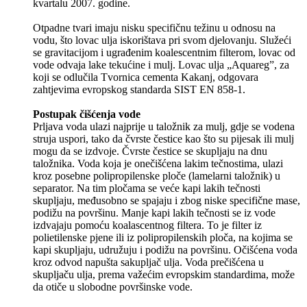
kvartalu 2007. godine.
Otpadne tvari imaju nisku specifičnu težinu u odnosu na
vodu, što lovac ulja iskorištava pri svom djelovanju. Služeći
se gravitacijom i ugrađenim koalescentnim filterom, lovac od
vode odvaja lake tekućine i mulj. Lovac ulja „Aquareg”, za
koji se odlučila Tvornica cementa Kakanj, odgovara
zahtjevima evropskog standarda SIST EN 858-1.
Postupak čišćenja vode
Prljava voda ulazi najprije u taložnik za mulj, gdje se vodena
struja uspori, tako da čvrste čestice kao što su pijesak ili mulj
mogu da se izdvoje. Čvrste čestice se skupljaju na dnu
taložnika. Voda koja je onečišćena lakim tečnostima, ulazi
kroz posebne polipropilenske ploče (lamelarni taložnik) u
separator. Na tim pločama se veće kapi lakih tečnosti
skupljaju, međusobno se spajaju i zbog niske specifične mase,
podižu na površinu. Manje kapi lakih tečnosti se iz vode
izdvajaju pomoću koalascentnog filtera. To je filter iz
polietilenske pjene ili iz polipropilenskih ploča, na kojima se
kapi skupljaju, udružuju i podižu na površinu. Očišćena voda
kroz odvod napušta sakupljač ulja. Voda prečišćena u
skupljaču ulja, prema važećim evropskim standardima, može
da otiče u slobodne površinske vode.