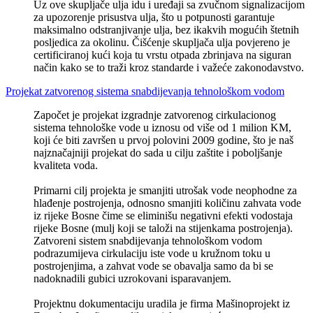
Uz ove skupljače ulja idu i uređaji sa zvučnom signalizacijom
za upozorenje prisustva ulja, što u potpunosti garantuje
maksimalno odstranjivanje ulja, bez ikakvih mogućih štetnih
posljedica za okolinu. Čišćenje skupljača ulja povjereno je
certificiranoj kući koja tu vrstu otpada zbrinjava na siguran
način kako se to traži kroz standarde i važeće zakonodavstvo.
Projekat zatvorenog sistema snabdijevanja tehnološkom vodom
Započet je projekat izgradnje zatvorenog cirkulacionog
sistema tehnološke vode u iznosu od više od 1 milion KM,
koji će biti završen u prvoj polovini 2009 godine, što je naš
najznačajniji projekat do sada u cilju zaštite i poboljšanje
kvaliteta voda.
Primarni cilj projekta je smanjiti utrošak vode neophodne za
hlađenje postrojenja, odnosno smanjiti količinu zahvata vode
iz rijeke Bosne čime se eliminišu negativni efekti vodostaja
rijeke Bosne (mulj koji se taloži na stijenkama postrojenja).
Zatvoreni sistem snabdijevanja tehnološkom vodom
podrazumijeva cirkulaciju iste vode u kružnom toku u
postrojenjima, a zahvat vode se obavalja samo da bi se
nadoknadili gubici uzrokovani isparavanjem.
Projektnu dokumentaciju uradila je firma Mašinoprojekt iz