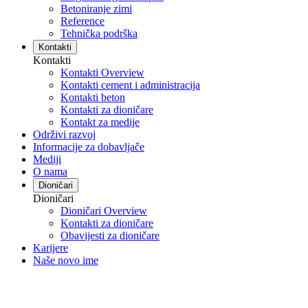
Betoniranje zimi
Reference
Tehnička podrška
Kontakti
Kontakti
Kontakti Overview
Kontakti cement i administracija
Kontakti beton
Kontakti za dioničare
Kontakt za medije
Održivi razvoj
Informacije za dobavljače
Mediji
O nama
Dioničari
Dioničari
Dioničari Overview
Kontakti za dioničare
Obavijesti za dioničare
Karijere
Naše novo ime