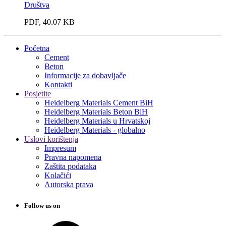
Društva
PDF, 40.07 KB
Početna
Cement
Beton
Informacije za dobavljače
Kontakti
Posjetite
Heidelberg Materials Cement BiH
Heidelberg Materials Beton BiH
Heidelberg Materials u Hrvatskoj
Heidelberg Materials - globalno
Uslovi korištenja
Impresum
Pravna napomena
Zaštita podataka
Kolačići
Autorska prava
Follow us on