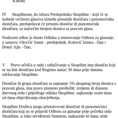
Kakanj
IV Skupštinom, do izbora Predsjednika Skupštine - koji će se
izabrati većinom glasova između prisutnih dioničara i punomoćnika
dioničara, predsjedavat će prisutni dioničar ili punomoćnik
dioničara, sa najvećim brojem dionica sa pravom glasa.
Nadzorni odbor je donio Odluku o imenovanju Odbora za glasanje,
u sastavu: Olovčić Samir - predsjednik, Kulović Izmira - član i
Đokić Ajla - član.
V Pravo učešća u radu i odlučivanju u Skupštini ima dioničar koji
se na listi dioničara kod Registra nalazi 30 dana prije datuma
održavanja Skupštine.
Dioničar ili grupa dioničara sa najmanje 5% ukupnog broja dionica s
pravom glasa, ima pravo pismeno predložiti izmjenu ili dopunu
dnevnog reda i prijedloga odluka Skupštine, najkasnije osam dana
od dana objavljivanja obavještenja.
Skupštini Društva mogu prisustvovati dioničari ili punomoćnici
dioničara koji su se prijavili Odboru za glasanje prije početka rada
Skupštine, u roku utvrđenom Statutom, najkasnije tri dana, prije