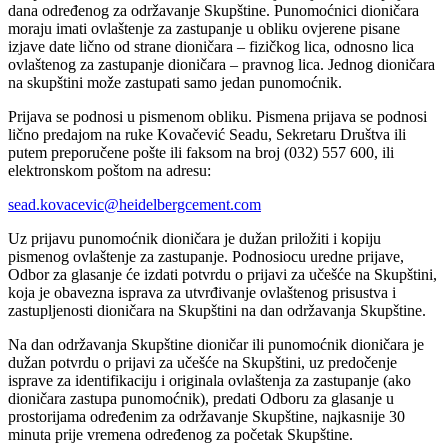
dana određenog za održavanje Skupštine. Punomoćnici dioničara
moraju imati ovlaštenje za zastupanje u obliku ovjerene pisane
izjave date lično od strane dioničara – fizičkog lica, odnosno lica
ovlaštenog za zastupanje dioničara – pravnog lica. Jednog dioničara
na skupštini može zastupati samo jedan punomoćnik.
Prijava se podnosi u pismenom obliku. Pismena prijava se podnosi
lično predajom na ruke Kovačević Seadu, Sekretaru Društva ili
putem preporučene pošte ili faksom na broj (032) 557 600, ili
elektronskom poštom na adresu:
sead.kovacevic@heidelbergcement.com
Uz prijavu punomoćnik dioničara je dužan priložiti i kopiju
pismenog ovlaštenje za zastupanje. Podnosiocu uredne prijave,
Odbor za glasanje će izdati potvrdu o prijavi za učešće na Skupštini,
koja je obavezna isprava za utvrđivanje ovlaštenog prisustva i
zastupljenosti dioničara na Skupštini na dan održavanja Skupštine.
Na dan održavanja Skupštine dioničar ili punomoćnik dioničara je
dužan potvrdu o prijavi za učešće na Skupštini, uz predočenje
isprave za identifikaciju i originala ovlaštenja za zastupanje (ako
dioničara zastupa punomoćnik), predati Odboru za glasanje u
prostorijama određenim za održavanje Skupštine, najkasnije 30
minuta prije vremena određenog za početak Skupštine.