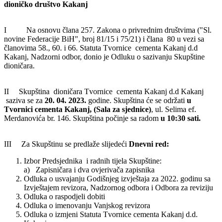
dioničko društvo Kakanj
I Na osnovu člana 257. Zakona o privrednim društvima ("Sl.
novine Federacije BiH", broj 81/15 i 75/21) i člana 80 u vezi sa
članovima 58., 60. i 66. Statuta Tvornice cementa Kakanj d.d
Kakanj, Nadzorni odbor, donio je Odluku o sazivanju Skupštine
dioničara.
II Skupština dioničara Tvornice cementa Kakanj d.d Kakanj
saziva se za
20. 04. 2023.
godine. Skupština će se održati
u
Tvornici cementa Kakanj, (Sala za sjednice)
, ul. Selima ef.
Merdanovića br. 146. Skupština počinje sa radom
u 10:30 sati.
III Za Skupštinu se predlaže slijedeći
Dnevni red:
Izbor Predsjednika i radnih tijela Skupštine:
a) Zapisničara i dva ovjerivača zapisnika
Odluka o usvajanju Godišnjeg izvještaja za 2022. godinu sa
Izvještajem revizora, Nadzornog odbora i Odbora za reviziju
Odluka o raspodjeli dobiti
Odluka o imenovanju Vanjskog revizora
Odluka o izmjeni Statuta Tvornice cementa Kakanj d.d.