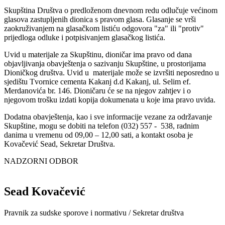
Skupština Društva o predloženom dnevnom redu odlučuje većinom
glasova zastupljenih dionica s pravom glasa. Glasanje se vrši
zaokruživanjem na glasačkom listiću odgovora "za" ili "protiv"
prijedloga odluke i potpisivanjem glasačkog listića.
Uvid u materijale za Skupštinu, dioničar ima pravo od dana
objavljivanja obavještenja o sazivanju Skupštine, u prostorijama
Dioničkog društva. Uvid u materijale može se izvršiti neposredno u
sjedištu Tvornice cementa Kakanj d.d Kakanj, ul. Selim ef.
Merdanovića br. 146. Dioničaru će se na njegov zahtjev i o
njegovom trošku izdati kopija dokumenata u koje ima pravo uvida.
Dodatna obavještenja, kao i sve informacije vezane za održavanje
Skupštine, mogu se dobiti na telefon (032) 557 - 538, radnim
danima u vremenu od 09,00 – 12,00 sati, a kontakt osoba je
Kovačević Sead, Sekretar Društva.
NADZORNI ODBOR
Sead Kovačević
Pravnik za sudske sporove i normativu / Sekretar društva