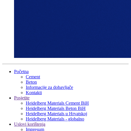
Početna
Cement
Beton
Informacije za dobavljače
Kontakti
Posjetite
Heidelberg Materials Cement BiH
Heidelberg Materials Beton BiH
Heidelberg Materials u Hrvatskoj
Heidelberg Materials - globalno
Uslovi korištenja
Impresum