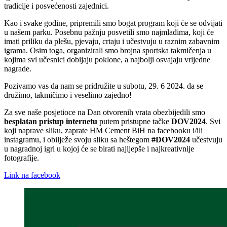
tradicije i posvećenosti zajednici.
Kao i svake godine, pripremili smo bogat program koji će se odvijati
u našem parku. Posebnu pažnju posvetili smo najmlađima, koji će
imati priliku da plešu, pjevaju, crtaju i učestvuju u raznim zabavnim
igrama. Osim toga, organizirali smo brojna sportska takmičenja u
kojima svi učesnici dobijaju poklone, a najbolji osvajaju vrijedne
nagrade.
Pozivamo vas da nam se pridružite u subotu, 29. 6 2024. da se
družimo, takmičimo i veselimo zajedno!
Za sve naše posjetioce na Dan otvorenih vrata obezbijedili smo
besplatan pristup internetu
putem pristupne tačke
DOV2024
. Svi
koji naprave sliku, zaprate HM Cement BiH na facebooku i/ili
instagramu, i obilježe svoju sliku sa heštegom
#DOV2024
učestvuju
u nagradnoj igri u kojoj će se birati najljepše i najkreativnije
fotografije.
Link na facebook