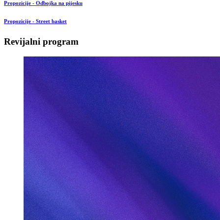
Propozicije - Odbojka na pijesku
Propozicije - Street basket
Revijalni program