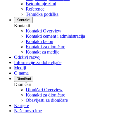
Betoniranje zimi
Reference
Tehnička podrška
Kontakti
Kontakti
Kontakti Overview
Kontakti cement i administracija
Kontakti beton
Kontakti za dioničare
Kontakt za medije
Održivi razvoj
Informacije za dobavljače
Mediji
O nama
Dioničari
Dioničari
Dioničari Overview
Kontakti za dioničare
Obavijesti za dioničare
Karijere
Naše novo ime