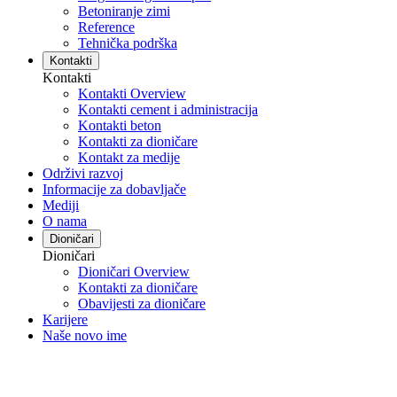
Betoniranje zimi
Reference
Tehnička podrška
Kontakti
Kontakti
Kontakti Overview
Kontakti cement i administracija
Kontakti beton
Kontakti za dioničare
Kontakt za medije
Održivi razvoj
Informacije za dobavljače
Mediji
O nama
Dioničari
Dioničari
Dioničari Overview
Kontakti za dioničare
Obavijesti za dioničare
Karijere
Naše novo ime