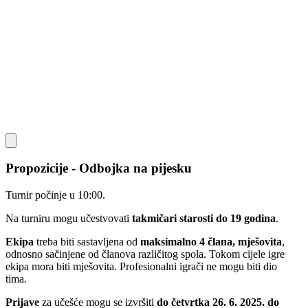
Propozicije - Odbojka na pijesku
Turnir počinje u 10:00.
Na turniru mogu učestvovati
takmičari starosti do 19 godina
.
Ekipa
treba biti sastavljena od
maksimalno 4 člana, mješovita
,
odnosno sačinjene od članova različitog spola. Tokom cijele igre
ekipa mora biti mješovita. Profesionalni igrači ne mogu biti dio
tima.
Prijave
za učešće mogu se izvršiti
do četvrtka 26. 6. 2025. do