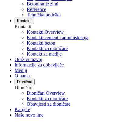
Betoniranje zimi
Reference
Tehnička podrška
Kontakti
Kontakti
Kontakti Overview
Kontakti cement i administracija
Kontakti beton
Kontakti za dioničare
Kontakt za medije
Održivi razvoj
Informacije za dobavljače
Mediji
O nama
Dioničari
Dioničari
Dioničari Overview
Kontakti za dioničare
Obavijesti za dioničare
Karijere
Naše novo ime