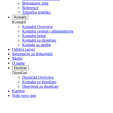
Betoniranje zimi
Reference
Tehnička podrška
Kontakti
Kontakti
Kontakti Overview
Kontakti cement i administracija
Kontakti beton
Kontakti za dioničare
Kontakt za medije
Održivi razvoj
Informacije za dobavljače
Mediji
O nama
Dioničari
Dioničari
Dioničari Overview
Kontakti za dioničare
Obavijesti za dioničare
Karijere
Naše novo ime