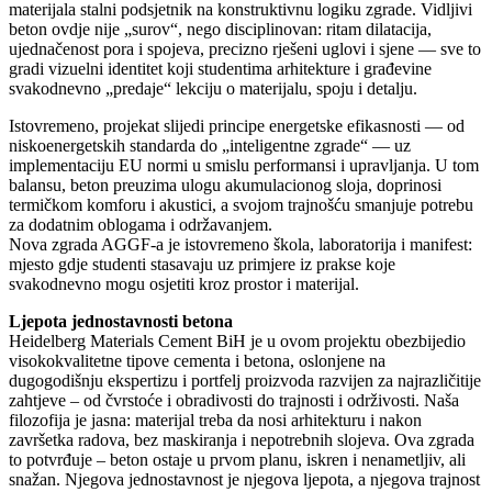
materijala stalni podsjetnik na konstruktivnu logiku zgrade. Vidljivi
beton ovdje nije „surov“, nego disciplinovan: ritam dilatacija,
ujednačenost pora i spojeva, precizno rješeni uglovi i sjene — sve to
gradi vizuelni identitet koji studentima arhitekture i građevine
svakodnevno „predaje“ lekciju o materijalu, spoju i detalju.
Istovremeno, projekat slijedi principe energetske efikasnosti — od
niskoenergetskih standarda do „inteligentne zgrade“ — uz
implementaciju EU normi u smislu performansi i upravljanja. U tom
balansu, beton preuzima ulogu akumulacionog sloja, doprinosi
termičkom komforu i akustici, a svojom trajnošću smanjuje potrebu
za dodatnim oblogama i održavanjem.
Nova zgrada AGGF-a je istovremeno škola, laboratorija i manifest:
mjesto gdje studenti stasavaju uz primjere iz prakse koje
svakodnevno mogu osjetiti kroz prostor i materijal.
Ljepota jednostavnosti betona
Heidelberg Materials Cement BiH je u ovom projektu obezbijedio
visokokvalitetne tipove cementa i betona, oslonjene na
dugogodišnju ekspertizu i portfelj proizvoda razvijen za najrazličitije
zahtjeve – od čvrstoće i obradivosti do trajnosti i održivosti. Naša
filozofija je jasna: materijal treba da nosi arhitekturu i nakon
završetka radova, bez maskiranja i nepotrebnih slojeva. Ova zgrada
to potvrđuje – beton ostaje u prvom planu, iskren i nenametljiv, ali
snažan. Njegova jednostavnost je njegova ljepota, a njegova trajnost