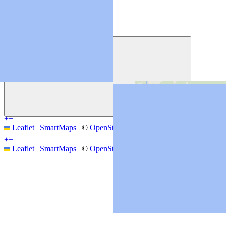
More info by clicking the pins
Previous
+
−
Leaflet
|
SmartMaps
| ©
OpenStreetMap
+
−
Leaflet
|
SmartMaps
| ©
OpenStreetMap