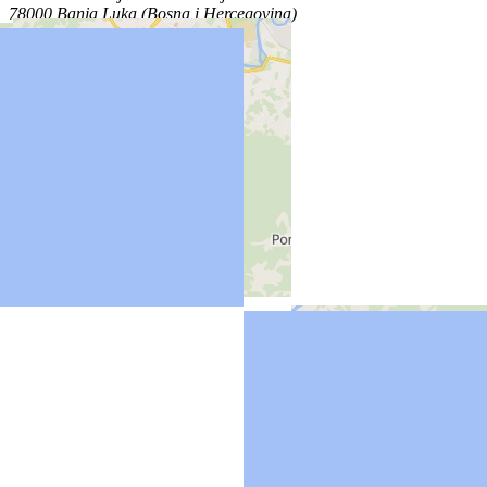
78000 Banja Luka (Bosna i Hercegovina)
Locations