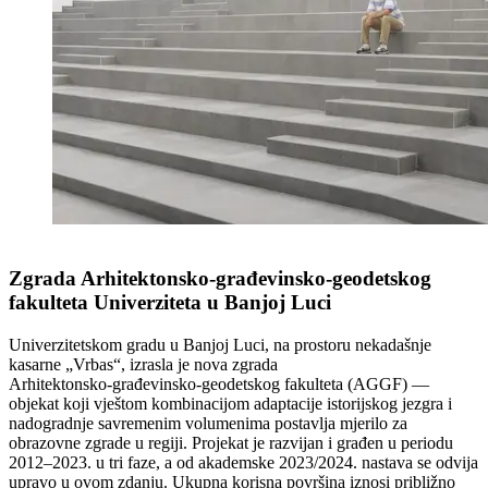
Zgrada Arhitektonsko‑građevinsko‑geodetskog
fakulteta Univerziteta u Banjoj Luci
Univerzitetskom gradu u Banjoj Luci, na prostoru nekadašnje
kasarne „Vrbas“, izrasla je nova zgrada
Arhitektonsko‑građevinsko‑geodetskog fakulteta (AGGF) —
objekat koji vještom kombinacijom adaptacije istorijskog jezgra i
nadogradnje savremenim volumenima postavlja mjerilo za
obrazovne zgrade u regiji. Projekat je razvijan i građen u periodu
2012–2023. u tri faze, a od akademske 2023/2024. nastava se odvija
upravo u ovom zdanju. Ukupna korisna površina iznosi približno