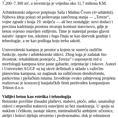
7.200–7.300 m², a investicija je vrijedna oko 11,7 miliona KM.
Arhitektonski odgovor potpisuju Saša i Malina Čvoro (4+arhitekti).
Njihova ideja polazi od poštovanja zatečenog stanja — „Tereze“,
vojne zgrade s kraja 19. stoljeća — ali bez nostalgije: novi dodaci i
precizna kadriranja prostora stvaraju kontrast staro/novo, gdje je
beton svjesno ostavljen vidljivim. Time je materijal postao glavni
narativ: njegov ton, tekstura i fuga čitaju se kao dnevnik gradnje i
tehnologije, a ne kao podloga koju treba sakriti.
Univerzitetski kampus je prostor u kojem se susreću različite
funkcije, epohe i arhitektonski stilovi. Zbog toga je zadatak bio
dvostruk: rehabilitirati postojeću „Terezu” i uspostaviti red u
morfologiji kampusa kroz jasne gabarite, orijentacije i tokove. Autori
i Univerzitet AGGF su taj okvir definisali u skladu s važećim
planovima kampusa, uz naglasak na zaštićenom dendrofondu,
parkovima i pješačkim rutama. Izvođenje ovako zahtjevnog projekta
realizovao je konzorcij banjalučkih firmi predvođen kompanijom
Tekton d.o.o.
Vidljivi beton kao estetika i tehnologija
Betonske površine (fasadni plaštevi, stubovi, ploče, atike, unutrašnji
zidovi i stepenišni traktovi) ostavljeni su bez maskiranja. U spoju sa
staklom i čelikom, nastaje iskren, minimalistički ambijent: učionice,
ateljei i holovi djeluju otvoreno i profesionalno, dok je robustnost