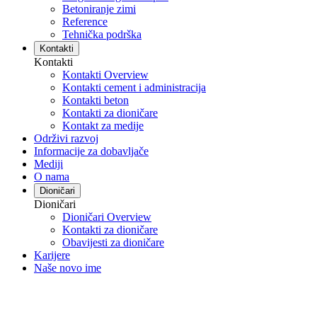
Betoniranje zimi
Reference
Tehnička podrška
Kontakti
Kontakti
Kontakti Overview
Kontakti cement i administracija
Kontakti beton
Kontakti za dioničare
Kontakt za medije
Održivi razvoj
Informacije za dobavljače
Mediji
O nama
Dioničari
Dioničari
Dioničari Overview
Kontakti za dioničare
Obavijesti za dioničare
Karijere
Naše novo ime