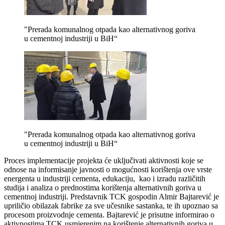
"Prerada komunalnog otpada kao alternativnog goriva
u cementnoj industriji u BiH“
"Prerada komunalnog otpada kao alternativnog goriva
u cementnoj industriji u BiH“
Proces implementacije projekta će uključivati aktivnosti koje se
odnose na informisanje javnosti o mogućnosti korištenja ove vrste
energenta u industriji cementa, edukaciju, kao i izradu različitih
studija i analiza o prednostima korištenja alternativnih goriva u
cementnoj industriji. Predstavnik TCK gospodin Almir Bajtarević je
upriličio obilazak fabrike za sve učesnike sastanka, te ih upoznao sa
procesom proizvodnje cementa. Bajtarević je prisutne informirao o
aktivnostima TCK usmjerenim na korištenje alternativnih goriva u