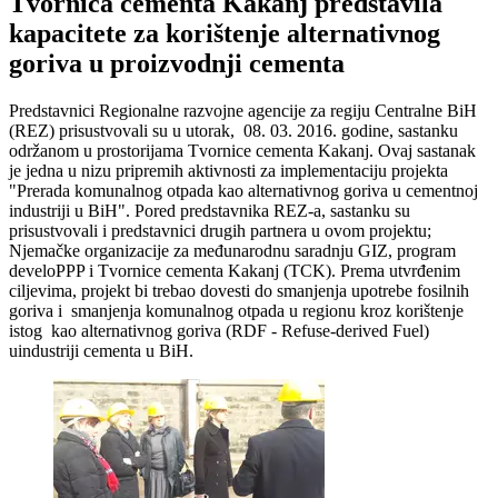
Tvornica cementa Kakanj predstavila
kapacitete za korištenje alternativnog
goriva u proizvodnji cementa
Predstavnici Regionalne razvojne agencije za regiju Centralne BiH
(REZ) prisustvovali su u utorak, 08. 03. 2016. godine, sastanku
održanom u prostorijama Tvornice cementa Kakanj. Ovaj sastanak
je jedna u nizu pripremih aktivnosti za implementaciju projekta
"Prerada komunalnog otpada kao alternativnog goriva u cementnoj
industriji u BiH". Pored predstavnika REZ-a, sastanku su
prisustvovali i predstavnici drugih partnera u ovom projektu;
Njemačke organizacije za međunarodnu saradnju GIZ, program
develoPPP i Tvornice cementa Kakanj (TCK). Prema utvrđenim
ciljevima, projekt bi trebao dovesti do smanjenja upotrebe fosilnih
goriva i smanjenja komunalnog otpada u regionu kroz korištenje
istog kao alternativnog goriva (RDF - Refuse-derived Fuel)
uindustriji cementa u BiH.