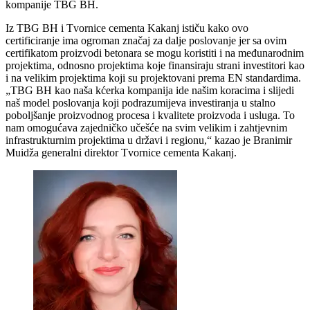
kompanije TBG BH.
Iz TBG BH i Tvornice cementa Kakanj ističu kako ovo
certificiranje ima ogroman značaj za dalje poslovanje jer sa ovim
certifikatom proizvodi betonara se mogu koristiti i na međunarodnim
projektima, odnosno projektima koje finansiraju strani investitori kao
i na velikim projektima koji su projektovani prema EN standardima.
„TBG BH kao naša kćerka kompanija ide našim koracima i slijedi
naš model poslovanja koji podrazumijeva investiranja u stalno
poboljšanje proizvodnog procesa i kvalitete proizvoda i usluga. To
nam omogućava zajedničko učešće na svim velikim i zahtjevnim
infrastrukturnim projektima u državi i regionu,“ kazao je Branimir
Muidža generalni direktor Tvornice cementa Kakanj.