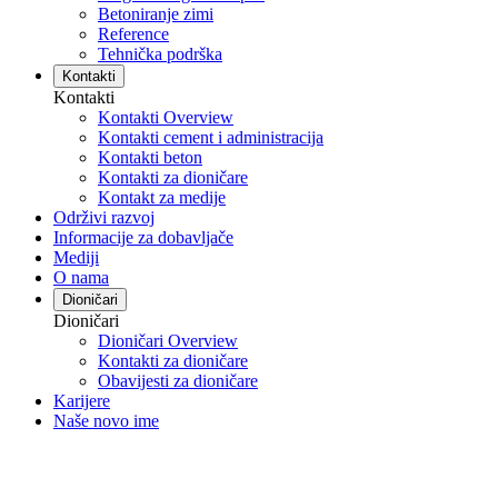
Betoniranje zimi
Reference
Tehnička podrška
Kontakti
Kontakti
Kontakti Overview
Kontakti cement i administracija
Kontakti beton
Kontakti za dioničare
Kontakt za medije
Održivi razvoj
Informacije za dobavljače
Mediji
O nama
Dioničari
Dioničari
Dioničari Overview
Kontakti za dioničare
Obavijesti za dioničare
Karijere
Naše novo ime