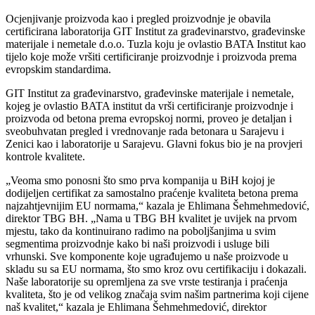
Ocjenjivanje proizvoda kao i pregled proizvodnje je obavila
certificirana laboratorija GIT Institut za građevinarstvo, građevinske
materijale i nemetale d.o.o. Tuzla koju je ovlastio BATA Institut kao
tijelo koje može vršiti certificiranje proizvodnje i proizvoda prema
evropskim standardima.
GIT Institut za građevinarstvo, građevinske materijale i nemetale,
kojeg je ovlastio BATA institut da vrši certificiranje proizvodnje i
proizvoda od betona prema evropskoj normi, proveo je detaljan i
sveobuhvatan pregled i vrednovanje rada betonara u Sarajevu i
Zenici kao i laboratorije u Sarajevu. Glavni fokus bio je na provjeri
kontrole kvalitete.
„Veoma smo ponosni što smo prva kompanija u BiH kojoj je
dodijeljen certifikat za samostalno praćenje kvaliteta betona prema
najzahtjevnijim EU normama,“ kazala je Ehlimana Šehmehmedović,
direktor TBG BH. „Nama u TBG BH kvalitet je uvijek na prvom
mjestu, tako da kontinuirano radimo na poboljšanjima u svim
segmentima proizvodnje kako bi naši proizvodi i usluge bili
vrhunski. Sve komponente koje ugrađujemo u naše proizvode u
skladu su sa EU normama, što smo kroz ovu certifikaciju i dokazali.
Naše laboratorije su opremljena za sve vrste testiranja i praćenja
kvaliteta, što je od velikog značaja svim našim partnerima koji cijene
naš kvalitet,“ kazala je Ehlimana Šehmehmedović, direktor