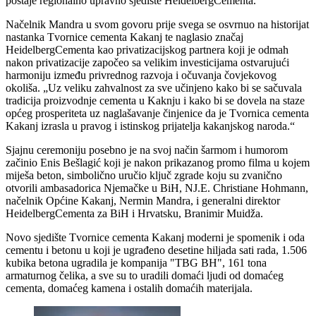
postaje regionalno upravno sjedište HeidelbergCementa.“
Načelnik Mandra u svom govoru prije svega se osvrnuo na historijat
nastanka Tvornice cementa Kakanj te naglasio značaj
HeidelbergCementa kao privatizacijskog partnera koji je odmah
nakon privatizacije započeo sa velikim investicijama ostvarujući
harmoniju između privrednog razvoja i očuvanja čovjekovog
okoliša. „Uz veliku zahvalnost za sve učinjeno kako bi se sačuvala
tradicija proizvodnje cementa u Kaknju i kako bi se dovela na staze
općeg prosperiteta uz naglašavanje činjenice da je Tvornica cementa
Kakanj izrasla u pravog i istinskog prijatelja kakanjskog naroda.“
Sjajnu ceremoniju posebno je na svoj način šarmom i humorom
začinio Enis Bešlagić koji je nakon prikazanog promo filma u kojem
miješa beton, simbolično uručio ključ zgrade koju su zvanično
otvorili ambasadorica Njemačke u BiH, NJ.E. Christiane Hohmann,
načelnik Općine Kakanj, Nermin Mandra, i generalni direktor
HeidelbergCementa za BiH i Hrvatsku, Branimir Muidža.
Novo sjedište Tvornice cementa Kakanj moderni je spomenik i oda
cementu i betonu u koji je ugrađeno desetine hiljada sati rada, 1.506
kubika betona ugradila je kompanija "TBG BH", 161 tona
armaturnog čelika, a sve su to uradili domaći ljudi od domaćeg
cementa, domaćeg kamena i ostalih domaćih materijala.