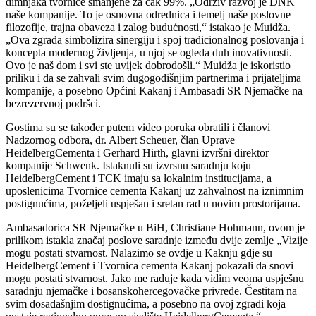
dimnjaka tvornice smanjene za čak 99%. „Održiv razvoj je DNK
naše kompanije. To je osnovna odrednica i temelj naše poslovne
filozofije, trajna obaveza i zalog budućnosti,“ istakao je Muidža.
„Ova zgrada simbolizira sinergiju i spoj tradicionalnog poslovanja i
koncepta modernog življenja, u njoj se ogleda duh inovativnosti.
Ovo je naš dom i svi ste uvijek dobrodošli.“ Muidža je iskoristio
priliku i da se zahvali svim dugogodišnjim partnerima i prijateljima
kompanije, a posebno Općini Kakanj i Ambasadi SR Njemačke na
bezrezervnoj podršci.
Gostima su se također putem video poruka obratili i članovi
Nadzornog odbora, dr. Albert Scheuer, član Uprave
HeidelbergCementa i Gerhard Hirth, glavni izvršni direktor
kompanije Schwenk. Istaknuli su izvrsnu saradnju koju
HeidelbergCement i TCK imaju sa lokalnim institucijama, a
uposlenicima Tvornice cementa Kakanj uz zahvalnost na iznimnim
postignućima, poželjeli uspješan i sretan rad u novim prostorijama.
Ambasadorica SR Njemačke u BiH, Christiane Hohmann, ovom je
prilikom istakla značaj poslove saradnje između dvije zemlje „Vizije
mogu postati stvarnost. Nalazimo se ovdje u Kaknju gdje su
HeidelbergCement i Tvornica cementa Kakanj pokazali da snovi
mogu postati stvarnost. Jako me raduje kada vidim veoma uspješnu
saradnju njemačke i bosanskohercegovačke privrede. Čestitam na
svim dosadašnjim dostignućima, a posebno na ovoj zgradi koja