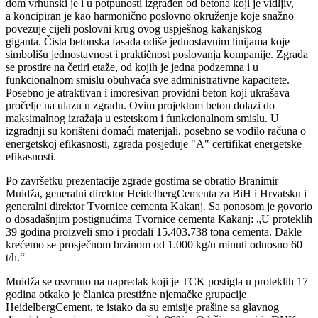
dom vrhunski je i u potpunosti izgrađen od betona koji je vidljiv,
a koncipiran je kao harmonično poslovno okruženje koje snažno
povezuje cijeli poslovni krug ovog uspješnog kakanjskog
giganta. Čista betonska fasada odiše jednostavnim linijama koje
simbolišu jednostavnost i praktičnost poslovanja kompanije. Zgrada
se prostire na četiri etaže, od kojih je jedna podzemna i u
funkcionalnom smislu obuhvaća sve administrativne kapacitete.
Posebno je atraktivan i imoresivan providni beton koji ukrašava
pročelje na ulazu u zgradu. Ovim projektom beton dolazi do
maksimalnog izražaja u estetskom i funkcionalnom smislu. U
izgradnji su korišteni domaći materijali, posebno se vodilo računa o
energetskoj efikasnosti, zgrada posjeduje "A" certifikat energetske
efikasnosti.
Po završetku prezentacije zgrade gostima se obratio Branimir
Muidža, generalni direktor HeidelbergCementa za BiH i Hrvatsku i
generalni direktor Tvornice cementa Kakanj. Sa ponosom je govorio
o dosadašnjim postignućima Tvornice cementa Kakanj: „U proteklih
39 godina proizveli smo i prodali 15.403.738 tona cementa. Dakle
krećemo se prosječnom brzinom od 1.000 kg/u minuti odnosno 60
t/h.“
Muidža se osvrnuo na napredak koji je TCK postigla u proteklih 17
godina otkako je članica prestižne njemačke grupacije
HeidelbergCement, te istako da su emisije prašine sa glavnog