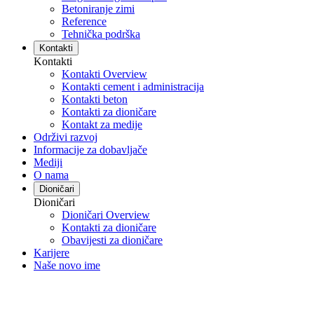
Betoniranje zimi
Reference
Tehnička podrška
Kontakti
Kontakti
Kontakti Overview
Kontakti cement i administracija
Kontakti beton
Kontakti za dioničare
Kontakt za medije
Održivi razvoj
Informacije za dobavljače
Mediji
O nama
Dioničari
Dioničari
Dioničari Overview
Kontakti za dioničare
Obavijesti za dioničare
Karijere
Naše novo ime