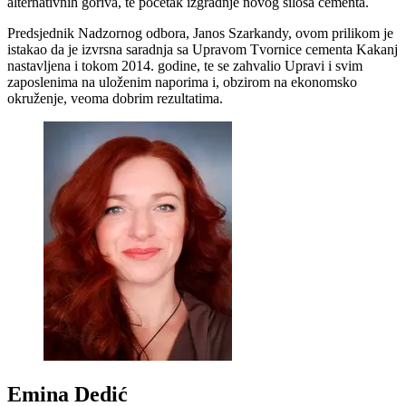
alternativnih goriva, te početak izgradnje novog silosa cementa.
Predsjednik Nadzornog odbora, Janos Szarkandy, ovom prilikom je
istakao da je izvrsna saradnja sa Upravom Tvornice cementa Kakanj
nastavljena i tokom 2014. godine, te se zahvalio Upravi i svim
zaposlenima na uloženim naporima i, obzirom na ekonomsko
okruženje, veoma dobrim rezultatima.
Emina Dedić