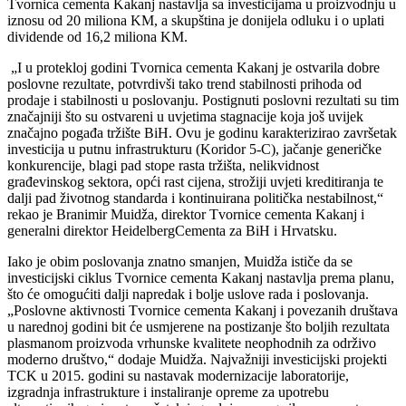
Tvornica cementa Kakanj nastavlja sa investicijama u proizvodnju u
iznosu od 20 miliona KM, a skupština je donijela odluku i o uplati
dividende od 16,2 miliona KM.
„I u protekloj godini Tvornica cementa Kakanj je ostvarila dobre
poslovne rezultate, potvrdivši tako trend stabilnosti prihoda od
prodaje i stabilnosti u poslovanju. Postignuti poslovni rezultati su tim
značajniji što su ostvareni u uvjetima stagnacije koja još uvijek
značajno pogađa tržište BiH. Ovu je godinu karakterizirao završetak
investicija u putnu infrastrukturu (Koridor 5-C), jačanje generičke
konkurencije, blagi pad stope rasta tržišta, nelikvidnost
građevinskog sektora, opći rast cijena, strožiji uvjeti kreditiranja te
dalji pad životnog standarda i kontinuirana politička nestabilnost,“
rekao je Branimir Muidža, direktor Tvornice cementa Kakanj i
generalni direktor HeidelbergCementa za BiH i Hrvatsku.
Iako je obim poslovanja znatno smanjen, Muidža ističe da se
investicijski ciklus Tvornice cementa Kakanj nastavlja prema planu,
što će omogućiti dalji napredak i bolje uslove rada i poslovanja.
„Poslovne aktivnosti Tvornice cementa Kakanj i povezanih društava
u narednoj godini bit će usmjerene na postizanje što boljih rezultata
plasmanom proizvoda vrhunske kvalitete neophodnih za održivo
moderno društvo,“ dodaje Muidža. Najvažniji investicijski projekti
TCK u 2015. godini su nastavak modernizacije laboratorije,
izgradnja infrastrukture i instaliranje opreme za upotrebu