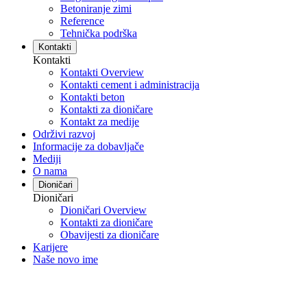
Betoniranje zimi
Reference
Tehnička podrška
Kontakti
Kontakti
Kontakti Overview
Kontakti cement i administracija
Kontakti beton
Kontakti za dioničare
Kontakt za medije
Održivi razvoj
Informacije za dobavljače
Mediji
O nama
Dioničari
Dioničari
Dioničari Overview
Kontakti za dioničare
Obavijesti za dioničare
Karijere
Naše novo ime