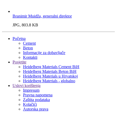
Branimir Muidža, generalni direktor
JPG, 803.8 KB
Početna
Cement
Beton
Informacije za dobavljače
Kontakti
Posjetite
Heidelberg Materials Cement BiH
Heidelberg Materials Beton BiH
Heidelberg Materials u Hrvatskoj
Heidelberg Materials - globalno
Uslovi korištenja
Impresum
Pravna napomena
Zaštita podataka
Kolačići
Autorska prava