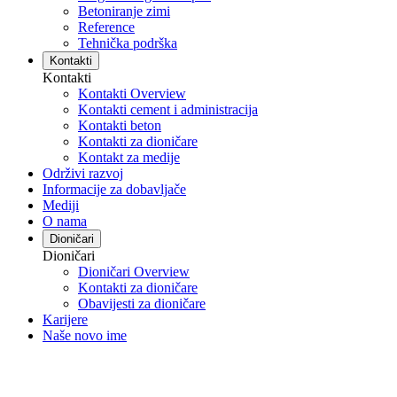
Betoniranje zimi
Reference
Tehnička podrška
Kontakti
Kontakti
Kontakti Overview
Kontakti cement i administracija
Kontakti beton
Kontakti za dioničare
Kontakt za medije
Održivi razvoj
Informacije za dobavljače
Mediji
O nama
Dioničari
Dioničari
Dioničari Overview
Kontakti za dioničare
Obavijesti za dioničare
Karijere
Naše novo ime