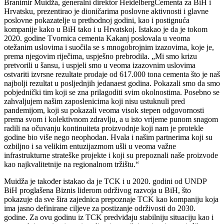
Branimir Muidža, generalni direktor HeidelbergCementa za BiH i
Hrvatsku, prezentirao je dioničarima poslovne aktivnosti i glavne
poslovne pokazatelje u prethodnoj godini, kao i postignuća
kompanije kako u BiH tako i u Hrvatskoj. Istakao je da je tokom
2020. godine Tvornica cementa Kakanj poslovala u veoma
otežanim uslovima i suočila se s mnogobrojnim izazovima, koje je,
prema njegovim riječima, uspješno prebrodila. „Mi smo krizu
pretvorili u šansu, i uspjeli smo u veoma izazovnim uslovima
ostvariti izvrsne rezultate prodaje od 617.000 tona cementa što je naš
najbolji rezultat u posljednjih jedanaest godina. Pokazali smo da smo
pobjednički tim koji se zna prilagoditi svim okolnostima. Posebno se
zahvaljujem našim zaposlenicima koji nisu ustuknuli pred
pandemijom, koji su pokazali veoma visok stepen odgovornosti
prema svom i kolektivnom zdravlju, a u isto vrijeme punom snagom
radili na očuvanju kontinuiteta proizvodnje koji nam je protekle
godine bio više nego neophodan. Hvala i našim partnerima koji su
ozbiljno i sa velikim entuzijazmom ušli u veoma važne
infrastrukturne strateške projekte i koji su prepoznali naše proizvode
kao najkvalitetnije na regionalnom tržištu.“
Muidža je također istakao da je TCK i u 2020. godini od UNDP
BiH proglašena Biznis liderom održivog razvoja u BiH, što
pokazuje da sve šira zajednica prepoznaje TCK kao kompaniju koja
ima jasno definirane ciljeve za postizanje održivosti do 2030.
godine. Za ovu godinu iz TCK predviđaju stabilniju situaciju kao i