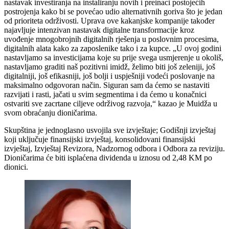
nastavak investiranja na instaliranju novih i preinaci postojećih
postrojenja kako bi se povećao udio alternativnih goriva što je jedan
od prioriteta održivosti. Uprava ove kakanjske kompanije također
najavljuje intenzivan nastavak digitalne transformacije kroz
uvođenje mnogobrojnih digitalnih rješenja u poslovnim procesima,
digitalnih alata kako za zaposlenike tako i za kupce. „U ovoj godini
nastavljamo sa investicijama koje su prije svega usmjerenje u okoliš,
nastavljamo graditi naš pozitivni imidž, želimo biti još zeleniji, još
digitalniji, još efikasniji, još bolji i uspješniji vodeći poslovanje na
maksimalno odgovoran način. Siguran sam da ćemo se nastaviti
razvijati i rasti, jačati u svim segmentima i da ćemo u konačnici
ostvariti sve zacrtane ciljeve održivog razvoja,“ kazao je Muidža u
svom obraćanju dioničarima.
Skupština je jednoglasno usvojila sve izvještaje; Godišnji izvještaj
koji uključuje finansijski izvještaj, konsolidovani finansijski
izvještaj, Izvještaj Revizora, Nadzornog odbora i Odbora za reviziju.
Dioničarima će biti isplaćena dividenda u iznosu od 2,48 KM po
dionici.