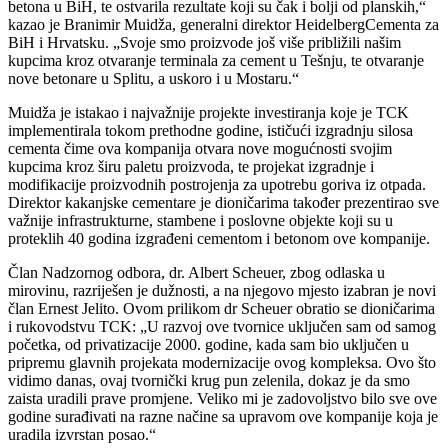
betona u BiH, te ostvarila rezultate koji su čak i bolji od planskih,“
kazao je Branimir Muidža, generalni direktor HeidelbergCementa za
BiH i Hrvatsku. „Svoje smo proizvode još više približili našim
kupcima kroz otvaranje terminala za cement u Tešnju, te otvaranje
nove betonare u Splitu, a uskoro i u Mostaru.“
Muidža je istakao i najvažnije projekte investiranja koje je TCK
implementirala tokom prethodne godine, ističući izgradnju silosa
cementa čime ova kompanija otvara nove mogućnosti svojim
kupcima kroz širu paletu proizvoda, te projekat izgradnje i
modifikacije proizvodnih postrojenja za upotrebu goriva iz otpada.
Direktor kakanjske cementare je dioničarima također prezentirao sve
važnije infrastrukturne, stambene i poslovne objekte koji su u
proteklih 40 godina izgrađeni cementom i betonom ove kompanije.
Član Nadzornog odbora, dr. Albert Scheuer, zbog odlaska u
mirovinu, razriješen je dužnosti, a na njegovo mjesto izabran je novi
član Ernest Jelito. Ovom prilikom dr Scheuer obratio se dioničarima
i rukovodstvu TCK: „U razvoj ove tvornice uključen sam od samog
početka, od privatizacije 2000. godine, kada sam bio uključen u
pripremu glavnih projekata modernizacije ovog kompleksa. Ovo što
vidimo danas, ovaj tvornički krug pun zelenila, dokaz je da smo
zaista uradili prave promjene. Veliko mi je zadovoljstvo bilo sve ove
godine surađivati na razne načine sa upravom ove kompanije koja je
uradila izvrstan posao.“