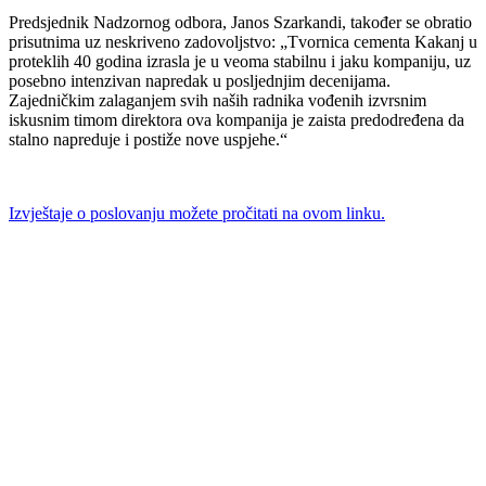
Predsjednik Nadzornog odbora, Janos Szarkandi, također se obratio
prisutnima uz neskriveno zadovoljstvo: „Tvornica cementa Kakanj u
proteklih 40 godina izrasla je u veoma stabilnu i jaku kompaniju, uz
posebno intenzivan napredak u posljednjim decenijama.
Zajedničkim zalaganjem svih naših radnika vođenih izvrsnim
iskusnim timom direktora ova kompanija je zaista predodređena da
stalno napreduje i postiže nove uspjehe.“
Izvještaje o poslovanju možete pročitati na ovom linku.