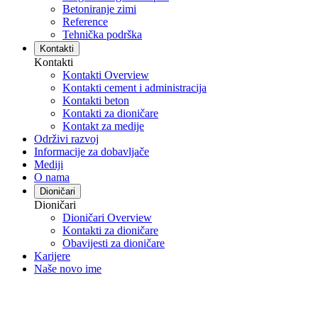
Betoniranje zimi
Reference
Tehnička podrška
Kontakti
Kontakti
Kontakti Overview
Kontakti cement i administracija
Kontakti beton
Kontakti za dioničare
Kontakt za medije
Održivi razvoj
Informacije za dobavljače
Mediji
O nama
Dioničari
Dioničari
Dioničari Overview
Kontakti za dioničare
Obavijesti za dioničare
Karijere
Naše novo ime