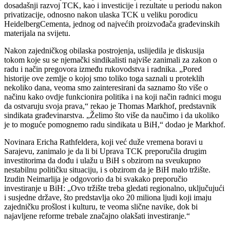
dosadašnji razvoj TCK, kao i investicije i rezultate u periodu nakon
privatizacije, odnosno nakon ulaska TCK u veliku porodicu
HeidelbergCementa, jednog od najvećih proizvođača građevinskih
materijala na svijetu.
Nakon zajedničkog obilaska postrojenja, uslijedila je diskusija
tokom koje su se njemački sindikalisti najviše zanimali za zakon o
radu i način pregovora između rukovodstva i radnika. „Pored
historije ove zemlje o kojoj smo toliko toga saznali u proteklih
nekoliko dana, veoma smo zainteresirani da saznamo što više o
načinu kako ovdje funkcionira politika i na koji način radnici mogu
da ostvaruju svoja prava,“ rekao je Thomas Markhof, predstavnik
sindikata građevinarstva. „Želimo što više da naučimo i da ukoliko
je to moguće pomognemo radu sindikata u BiH,“ dodao je Markhof.
Novinara Ericha Rathfeldera, koji već duže vremena boravi u
Sarajevu, zanimalo je da li bi Uprava TCK preporučila drugim
investitorima da dođu i ulažu u BiH s obzirom na sveukupno
nestabilnu političku situaciju, i s obzirom da je BiH malo tržište.
Izudin Neimarlija je odgovorio da bi svakako preporučio
investiranje u BiH: „Ovo tržište treba gledati regionalno, uključujući
i susjedne države, što predstavlja oko 20 miliona ljudi koji imaju
zajedničku prošlost i kulturu, te veoma slične navike, dok bi
najavljene reforme trebale značajno olakšati investiranje.“