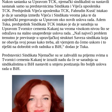
Nakon sastanka sa Upravom TCK, njemački sindikalisti su nastavili
sastanak samo sa predstavnicima Sindikata i Vijeća uposlenika
TCK. Predsjednik Vijeća uposlenika TCK, Fahrudin Kusić istakao
je da je saradnja između Vijeća i Sindikata veoma jaka te da
zajednički pregovaraju sa Upravom oko novih uslova rada. Adem
Tuka, predsjednik Sindikata TCK istakao je da je saradnja sa
Upravom Tvornice cementa Kakanj na veoma visokom nivou što se
odražava na stalno unapređenje uslova rada. „Naš najveći problem
trenutno je previranje u upravljačkoj strukturi Saveza sindikata koja
ne obavlja svoj posao kako treba, ali vjerujem da ćemo uskoro i to
riješiti na dobrobit svih radnika u BiH,“ dodao je Tuka.
Predstavnici Sindikata Njemačke su se zahvalili na prijemu svima u
Tvornici cementa Kakanj te izrazili nadu da će se saradnja sa
sindikalistima u BiH nastaviti u smjeru postizanja što boljih uslova
rada u BiH.