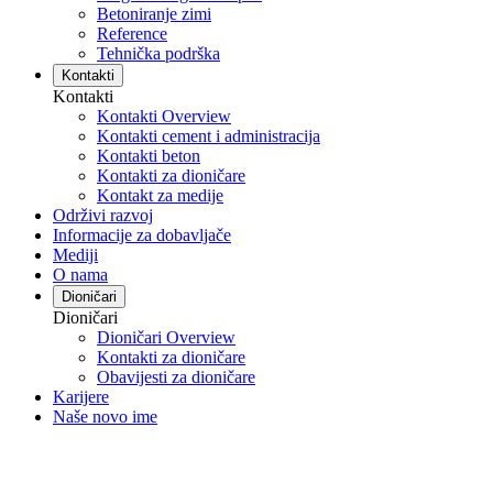
Betoniranje zimi
Reference
Tehnička podrška
Kontakti
Kontakti
Kontakti Overview
Kontakti cement i administracija
Kontakti beton
Kontakti za dioničare
Kontakt za medije
Održivi razvoj
Informacije za dobavljače
Mediji
O nama
Dioničari
Dioničari
Dioničari Overview
Kontakti za dioničare
Obavijesti za dioničare
Karijere
Naše novo ime