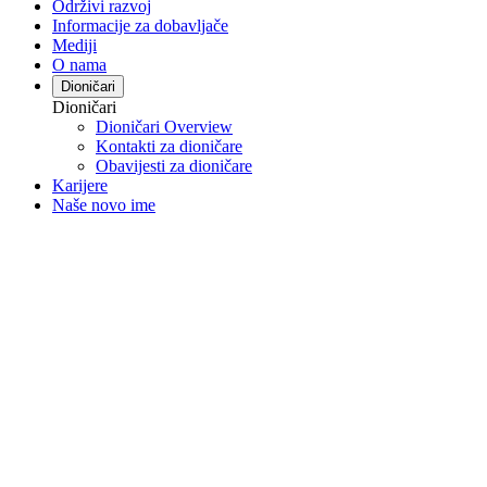
Održivi razvoj
Informacije za dobavljače
Mediji
O nama
Dioničari
Dioničari
Dioničari Overview
Kontakti za dioničare
Obavijesti za dioničare
Karijere
Naše novo ime