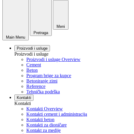
Meni
Pretraga
Main Menu
Proizvodi i usluge
Proizvodi i usluge
Proizvodi i usluge Overview
Cement
Beton
Program brige za kupce
Betoniranje zimi
Reference
Tehnička podrška
Kontakti
Kontakti
Kontakti Overview
Kontakti cement i administracija
Kontakti beton
Kontakti za dioničare
Kontakt za medije