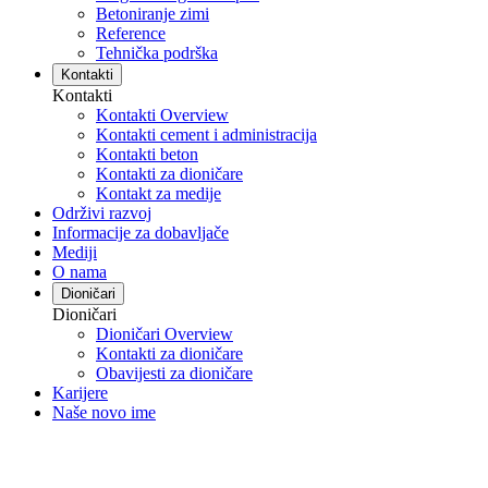
Betoniranje zimi
Reference
Tehnička podrška
Kontakti
Kontakti
Kontakti Overview
Kontakti cement i administracija
Kontakti beton
Kontakti za dioničare
Kontakt za medije
Održivi razvoj
Informacije za dobavljače
Mediji
O nama
Dioničari
Dioničari
Dioničari Overview
Kontakti za dioničare
Obavijesti za dioničare
Karijere
Naše novo ime