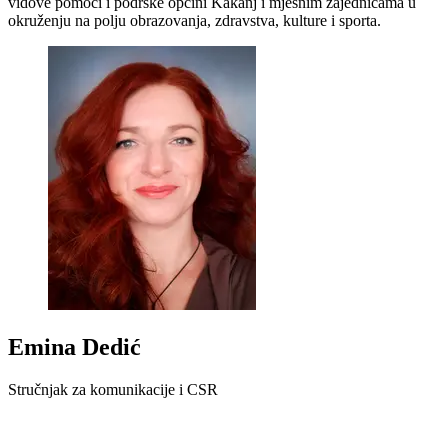
vidove pomoći i podrške općini Kakanj i mjesnim zajednicama u
okruženju na polju obrazovanja, zdravstva, kulture i sporta.
Emina Dedić
Stručnjak za komunikacije i CSR