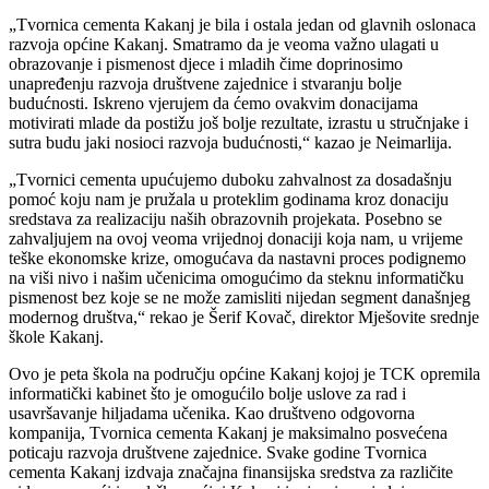
„Tvornica cementa Kakanj je bila i ostala jedan od glavnih oslonaca
razvoja općine Kakanj. Smatramo da je veoma važno ulagati u
obrazovanje i pismenost djece i mladih čime doprinosimo
unapređenju razvoja društvene zajednice i stvaranju bolje
budućnosti. Iskreno vjerujem da ćemo ovakvim donacijama
motivirati mlade da postižu još bolje rezultate, izrastu u stručnjake i
sutra budu jaki nosioci razvoja budućnosti,“ kazao je Neimarlija.
„Tvornici cementa upućujemo duboku zahvalnost za dosadašnju
pomoć koju nam je pružala u proteklim godinama kroz donaciju
sredstava za realizaciju naših obrazovnih projekata. Posebno se
zahvaljujem na ovoj veoma vrijednoj donaciji koja nam, u vrijeme
teške ekonomske krize, omogućava da nastavni proces podignemo
na viši nivo i našim učenicima omogućimo da steknu informatičku
pismenost bez koje se ne može zamisliti nijedan segment današnjeg
modernog društva,“ rekao je Šerif Kovač, direktor Mješovite srednje
škole Kakanj.
Ovo je peta škola na području općine Kakanj kojoj je TCK opremila
informatički kabinet što je omogućilo bolje uslove za rad i
usavršavanje hiljadama učenika. Kao društveno odgovorna
kompanija, Tvornica cementa Kakanj je maksimalno posvećena
poticaju razvoja društvene zajednice. Svake godine Tvornica
cementa Kakanj izdvaja značajna finansijska sredstva za različite