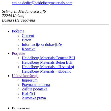
emina.dedic​@heidelbergmaterials.com
Selima ef. Merdanovića 146
72240 Kakanj
Bosna i Hercegovina
Početna
Cement
Beton
Informacije za dobavljače
Kontakti
Posjetite
Heidelberg Materials Cement BiH
Heidelberg Materials Beton BiH
Heidelberg Materials u Hrvatskoj
Heidelberg Materials - globalno
Uslovi korištenja
Impresum
Pravna napomena
Zaštita podataka
Kolačići
Autorska prava
Follow us on