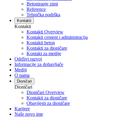
Betoniranje zimi
Reference
Tehnička podrška
Kontakti
Kontakti
Kontakti Overview
Kontakti cement i administracija
Kontakti beton
Kontakti za dioničare
Kontakt za medije
Održivi razvoj
Informacije za dobavljače
Mediji
O nama
Dioničari
Dioničari
Dioničari Overview
Kontakti za dioničare
Obavijesti za dioničare
Karijere
Naše novo ime