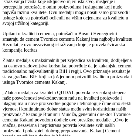
istraživanja tržišta koje isključivo mjeri iskustvo, mišljenje i
percepciju potrošača o onim proizvodima i uslugama koji nude
najvišu razinu kvalitete. Ovu medalju mogu nositi samo proizvodi i
usluge koje su potrošači ocijenili najvišim ocjenama za kvalitetu u
svojoj tržišnoj kategoriji.
Upitani o kvaliteti cementa, potrošači u Bosni i Hercegovini
smatraju da cement Tvornice cementa Kakanj ima najbolju kvalitetu.
Rezultat je ovo nezavisnog istraživanja koje je provela švicarska
kompanija Iceritas.
Zlatna medalja s maksimalnih pet zvjezdica za kvalitetu, dodijeljena
na osnovu zadovoljstva korisnika, potvrđuje da je kakanjski cement
tradicionalno najkvalitetniji u BiH i regiji. Ovo priznanje rezultat je
stava građana BiH koji su još jednom potvrdili kvalitetu proizvoda i
usluga Tvornice cementa Kakanj.
„Zlatna medalja za kvalitetu QUDAL potvrda je visokog stepena
naše posvećenosti svakodnevnom radu na kvaliteti proizvoda i
ulaganjima u nove proizvodne pogone i tehnologije čime smo stekli
vjernost i kontinuirano dobar status među svim korisnicima naših
proizvoda,” kazao je Branimir Muidža, generalni direktor Tvornice
cementa Kakanj povodom dodjele ove prestižne medalje. „Ovo je
snažna, nezavisna i nepristrana potvrda kvalitete svih naših
proizvoda i pokazatelj dobrog prepoznavanja Kakanj Cement