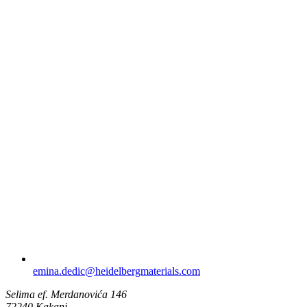
emina.dedic​@heidelbergmaterials.com
Selima ef. Merdanovića 146
72240 Kakanj