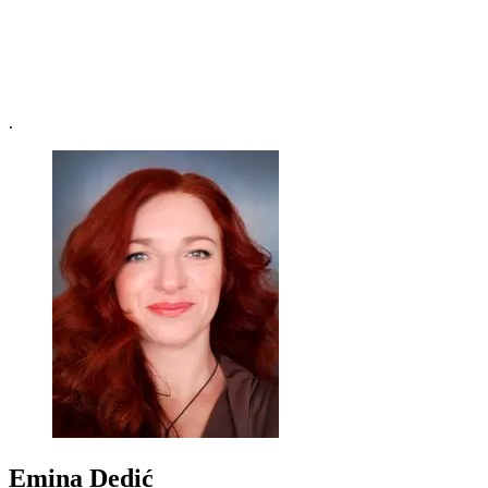
.
Emina Dedić