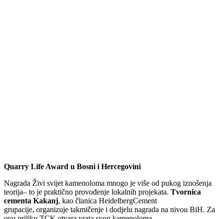
Quarry Life Award u Bosni i Hercegovini
Nagrada Živi svijet kamenoloma mnogo je više od pukog iznošenja
teorija– to je praktično provođenje lokalnih projekata.
Tvornica
cementa Kakanj
, kao članica HeidelbergCement
grupacije, organizuje takmičenje i dodjelu nagrada na nivou BiH. Za
ovu priliku TCK otvara vrata svog kamenoloma