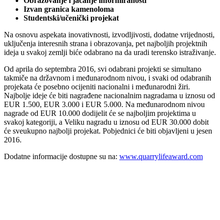
Obrazovanje i jačanje informiranosti
Izvan granica kamenoloma
Studentski/učenički projekat
Na osnovu aspekata inovativnosti, izvodljivosti, dodatne vrijednosti,
uključenja interesnih strana i obrazovanja, pet najboljih projektnih
ideja u svakoj zemlji biće odabrano na da uradi terensko istraživanje.
Od aprila do septembra 2016, svi odabrani projekti se simultano
takmiče na državnom i međunarodnom nivou, i svaki od odabranih
projekata će posebno ocijeniti nacionalni i međunarodni žiri.
Najbolje ideje će biti nagrađene nacionalnim nagradama u iznosu od
EUR 1.500, EUR 3.000 i EUR 5.000. Na međunarodnom nivou
nagrade od EUR 10.000 dodijelit će se najboljim projektima u
svakoj kategoriji, a Veliku nagradu u iznosu od EUR 30.000 dobit
će sveukupno najbolji projekat. Pobjednici će biti objavljeni u jesen
2016.
Dodatne informacije dostupne su na:
www.quarrylifeaward.com