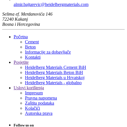
almir.bajtarevic​@heidelbergmaterials.com
Selima ef. Merdanovića 146
72240 Kakanj
Bosna i Hercegovina
Početna
Cement
Beton
Informacije za dobavljače
Kontakti
Posjetite
Heidelberg Materials Cement BiH
Heidelberg Materials Beton BiH
Heidelberg Materials u Hrvatskoj
Heidelberg Materials - globalno
Uslovi korištenja
Impresum
Pravna napomena
Zaštita podataka
Kolačići
Autorska prava
Follow us on