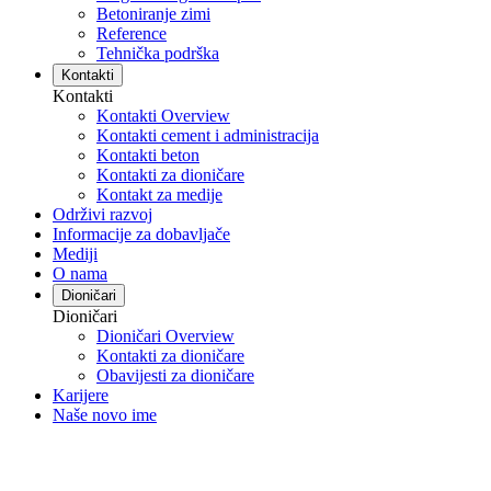
Betoniranje zimi
Reference
Tehnička podrška
Kontakti
Kontakti
Kontakti Overview
Kontakti cement i administracija
Kontakti beton
Kontakti za dioničare
Kontakt za medije
Održivi razvoj
Informacije za dobavljače
Mediji
O nama
Dioničari
Dioničari
Dioničari Overview
Kontakti za dioničare
Obavijesti za dioničare
Karijere
Naše novo ime