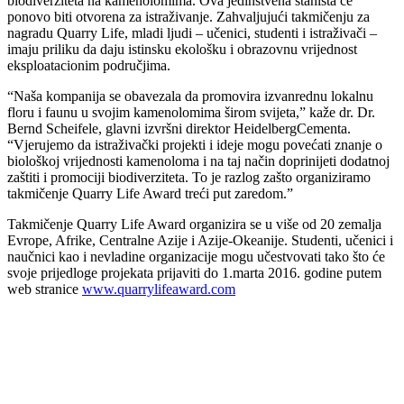
biodiverziteta na kamenolomima. Ova jedinstvena staništa će
ponovo biti otvorena za istraživanje. Zahvaljujući takmičenju za
nagradu Quarry Life, mladi ljudi – učenici, studenti i istraživači –
imaju priliku da daju istinsku ekološku i obrazovnu vrijednost
eksploatacionim područjima.
“Naša kompanija se obavezala da promovira izvanrednu lokalnu
floru i faunu u svojim kamenolomima širom svijeta,” kaže dr. Dr.
Bernd Scheifele, glavni izvršni direktor HeidelbergCementa.
“Vjerujemo da istraživački projekti i ideje mogu povećati znanje o
biološkoj vrijednosti kamenoloma i na taj način doprinijeti dodatnoj
zaštiti i promociji biodiverziteta. To je razlog zašto organiziramo
takmičenje Quarry Life Award treći put zaredom.”
Takmičenje Quarry Life Award organizira se u više od 20 zemalja
Evrope, Afrike, Centralne Azije i Azije-Okeanije. Studenti, učenici i
naučnici kao i nevladine organizacije mogu učestvovati tako što će
svoje prijedloge projekata prijaviti do 1.marta 2016. godine putem
web stranice
www.quarrylifeaward.com