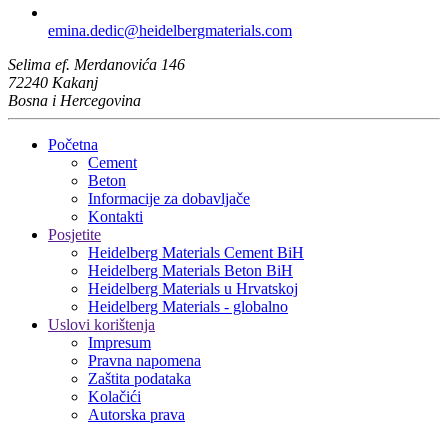
emina.dedic​@heidelbergmaterials.com
Selima ef. Merdanovića 146
72240 Kakanj
Bosna i Hercegovina
Početna
Cement
Beton
Informacije za dobavljače
Kontakti
Posjetite
Heidelberg Materials Cement BiH
Heidelberg Materials Beton BiH
Heidelberg Materials u Hrvatskoj
Heidelberg Materials - globalno
Uslovi korištenja
Impresum
Pravna napomena
Zaštita podataka
Kolačići
Autorska prava