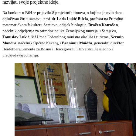
razvijati svoje projektne ideje.
Na konkurs u BiH se prijavilo 8 projektnih timova, o kojima je ovih dana
odlučivao žiri u sastavu prof. dr.
Lada Lukić Bilela
, profesor na Prirodno-
matematičkom fakultetu Sarajevo, odsjek biologija,
Dražen Kotrošan
,
načelnik odjeljenja za prirodne nauke Zemaljskog muzeja u Sarajevu,
Tomislav Lukić
, šef Ureda Federalnog ministra okoliša i turizma,
Nermin
Mandra
, načelnik Općine Kakanj, i
Branimir Muidža
, generalni direktor
HeidelbergCementa za Bosnu i Hercegovinu i Hrvatsku, te ujedno i
predsjedavajući žirija.