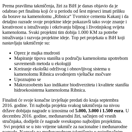
Prema pravilima takmičenja, žiri za BiH je danas objavio da je
odabrao pet finalista koji će u periodu od šest mjeseci imati priliku
da borave na kamenolomu „Ribnica“ Tvornice cementa Kakanj i da
detaljno razrade svoje projektne ideje pokazavši tako svoje znanje i
kreativnost u istraživanju i otkrivanju biljnog i životinjskog svijeta
kamenoloma. Svaki projektni tim dobija 1.000 KM za potrebe
istraživanja i razvoja projektne ideje. Top pet projekata u BiH koji
nastavljaju takmičenje su:
Oprez je majka mudrosti
Mapiranje tipova staništa u području kamenoloma upotrebom
savremenih metoda u ekologiji
Kreiranje ekološki održivog i obnovljivog sistema u
kamenolomu Ribnica uvođenjem vještačke močvare
Upoznajmo se
Makrozoobents kao indikator biodiverziteta i kvalitete staništa
hidroekosistema kamenoloma Ribnica.
Finalisti će svoje konačne izvještaje predati do kraja septembra
2016. godine. Tri najbolja projekta svakog takmičenja na nivou
države dobijaju nagrade u iznosima od
5.000, 3.000 i 1.500 eura
. U
decembru 2016. godine, međunarodni žiri, sačinjen od vrsnih
stručnjaka, dodijelit će nagrade sveukupno najboljim projektima.
Svi projekti se u isto vrijeme takmiče za nacionalne i međunarodne
nagrade. Nagrada na međunarodnom takmičenju u pojedinačnim