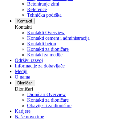
Betoniranje zimi
Reference
Tehnička podrška
Kontakti
Kontakti
Kontakti Overview
Kontakti cement i administracija
Kontakti beton
Kontakti za dioničare
Kontakt za medije
Održivi razvoj
Informacije za dobavljače
Mediji
O nama
Dioničari
Dioničari
Dioničari Overview
Kontakti za dioničare
Obavijesti za dioničare
Karijere
Naše novo ime