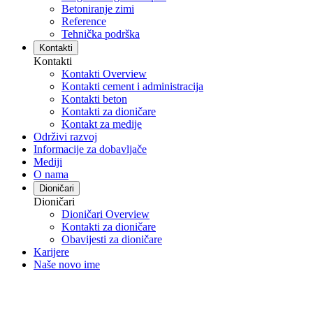
Betoniranje zimi
Reference
Tehnička podrška
Kontakti
Kontakti
Kontakti Overview
Kontakti cement i administracija
Kontakti beton
Kontakti za dioničare
Kontakt za medije
Održivi razvoj
Informacije za dobavljače
Mediji
O nama
Dioničari
Dioničari
Dioničari Overview
Kontakti za dioničare
Obavijesti za dioničare
Karijere
Naše novo ime