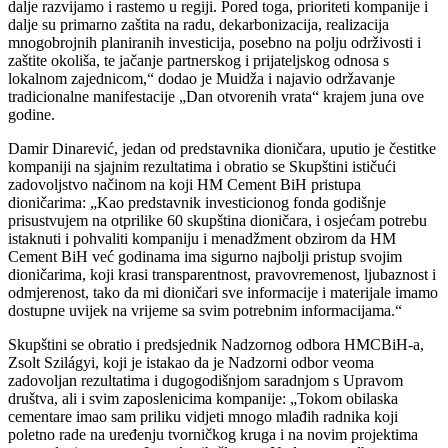
dalje razvijamo i rastemo u regiji. Pored toga, prioriteti kompanije i
dalje su primarno zaštita na radu, dekarbonizacija, realizacija
mnogobrojnih planiranih investicija, posebno na polju održivosti i
zaštite okoliša, te jačanje partnerskog i prijateljskog odnosa s
lokalnom zajednicom,“ dodao je Muidža i najavio održavanje
tradicionalne manifestacije „Dan otvorenih vrata“ krajem juna ove
godine.
Damir Dinarević, jedan od predstavnika dioničara, uputio je čestitke
kompaniji na sjajnim rezultatima i obratio se Skupštini ističući
zadovoljstvo načinom na koji HM Cement BiH pristupa
dioničarima: „Kao predstavnik investicionog fonda godišnje
prisustvujem na otprilike 60 skupština dioničara, i osjećam potrebu
istaknuti i pohvaliti kompaniju i menadžment obzirom da HM
Cement BiH već godinama ima sigurno najbolji pristup svojim
dioničarima, koji krasi transparentnost, pravovremenost, ljubaznost i
odmjerenost, tako da mi dioničari sve informacije i materijale imamo
dostupne uvijek na vrijeme sa svim potrebnim informacijama.“
Skupštini se obratio i predsjednik Nadzornog odbora HMCBiH-a,
Zsolt Szilágyi, koji je istakao da je Nadzorni odbor veoma
zadovoljan rezultatima i dugogodišnjom saradnjom s Upravom
društva, ali i svim zaposlenicima kompanije: „Tokom obilaska
cementare imao sam priliku vidjeti mnogo mlađih radnika koji
poletno rade na uređenju tvorničkog kruga i na novim projektima