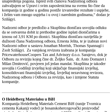
unapređenja pogona. Ispred svih članova Nadzornog odbora
zahvaljujem se Upravi i svim zaposlenicima na svemu što čine da
kompanija iz godine u godinu postiže izvanredne rezultate i uspjehe,
i želim vam mnogo uspjeha i u ovoj i narednim godinama,“ dodao je
Szilágyi.
Nadzorni odbor je predložio a Skupština dioničara usvojila odluku
da se ostvarena dobit iz prethodne godine isplati dioničarima u
iznosu od 3,91 KM po dionici. Skupština dioničara razriješila je
dužnosti člana Nadzornog odbora, Ernesta Jelita, te je izabran novi
Nadzorni odbor u sastavu Jonathan Morrish, Thomas Spannagl i
Zsolt Szilágyi. Za vanjskog revizora izabrana je kompanija
PricewaterhouseCoopers Tax and Advisory d.o.o. Sarajevo, dok je
Odboru za reviziju kojeg čine dr. Željko Šain, dr. Anto Domazet i
Milan Dmitrović, povjeren još jedan mandat. Skupština je također
usvojila i Godišnji izvještaj koji uključuje finansijski izvještaj,
konsolidovani finansijski izvještaj, Izvještaj nezavisnog revizora,
Nadzornog odbora i Odbora za reviziju, kao i izmjene Statuta
kompanije.
O Heidelberg Materialsu u BiH
Kompanija Heidelberg Materials Cement BiH (ranije Tvornica
cementa Kakanj) vodeći je bosanskohercegovački proizvođač