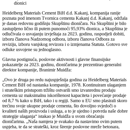
dionici
Heidelberg Materials Cement BiH d.d. Kakanj, kompanija ranije
poznata pod imenom Tvornica cementa Kakanj d.d. Kakanj, održala
je danas redovnu godišnju Skupštinu dioničara. Na Skupštini je bilo
zastupljeno lično ili putem punomoći 95,93% dionica, a Skupština je
odlučivala o usvajanju izvještaja za 2023. godinu, raspodjeli dobiti,
izboru članova Nadzornog odbora, izboru članova Odbora za
reviziju, izboru vanjskog revizora i o izmjenama Statuta. Gotovo sve
odluke usvojene su jednoglasno.
Glavna postignuća, poslovne aktivnosti i glavne finansijske
pokazatelje za 2023. godinu, dioničarima je prezentirao generalni
direktor kompanije, Branimir Muidža:
„Ovo je druga po redu najuspješnija godina za Heidelberg Materials
Cement BiH od nastanka kompanije, 1978. Kontinuiram ulaganjem
i strateškim pristupom tržištu ostvarili smo izvanrednu prodaju
cementa uz maksimalnu iskorištenost kapaciteta i povećanje prodaje
od 8,7 % kako u BiH, tako i u regiji. Samo u EU smo plasirali skoro
trećinu svoje ukupne prodaje cementa, što dovoljno svjedoči o
kvaliteti naših proizvoda i usluga, a to je ujedno i potvrda naše dobre
strategije ulaganja“ istakao je Muidža u svom obraćanju
dioničarima. „Naša namjera je svakako da nastavimo ovim putem
uspjeha, te da se strateški, kroz širenje poslovne mreže betonara,