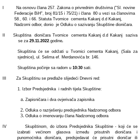
I
Na osnovu člana 257. Zakona o privrednim društvima ("Sl. novine
Federacije BiH", broj 81/15 i 75/21) i člana
80 u vezi sa članovima
58., 60. i 66. Statuta Tvornice cementa Kakanj d.d Kakanj,
Nadzorni odbor, donio je Odluku o sazivanju Skupštine dioničara.
II Skupština dioničara Tvornice cementa Kakanj d.d Kakanj saziva
se za
29.11.2022
.godine
.
Skupština će se održati u Tvornici cementa Kakanj, (Sala za
sjednice), ul. Selima ef. Merdanovića br. 146.
Skupština počinje sa radom u
10:30
sati.
III Za Skupštinu se predlaže slijedeći Dnevni red:
1. Izbor Predsjednika i radnih tijela Skupštine:
Zapisničara i dva ovjerivača zapisnika
Odluka o razrješenju predsjednika Nadzornog odbora
Odluka o imenovanju člana Nadzornog odbora
IV Skupštinom, do izbora Predsjednika Skupštine - koji će se
izabrati većinom glasova između prisutnih dioničara i
punomoćnika dioničara, predsjedavat će prisutni dioničar ili