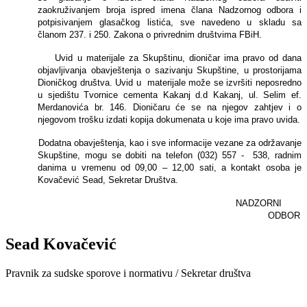
zaokruživanjem broja ispred imena člana Nadzornog odbora i
potpisivanjem glasačkog listića, sve navedeno u skladu sa
članom 237. i 250. Zakona o privrednim društvima FBiH.
Uvid u materijale za Skupštinu, dioničar ima pravo od dana
objavljivanja obavještenja o sazivanju Skupštine, u prostorijama
Dioničkog društva. Uvid u materijale može se izvršiti neposredno
u sjedištu Tvornice cementa Kakanj d.d Kakanj, ul. Selim ef.
Merdanovića br. 146. Dioničaru će se na njegov zahtjev i o
njegovom trošku izdati kopija dokumenata u koje ima pravo uvida.
Dodatna obavještenja, kao i sve informacije vezane za održavanje
Skupštine, mogu se dobiti na telefon (032) 557 - 538, radnim
danima u vremenu od 09,00 – 12,00 sati, a kontakt osoba je
Kovačević Sead, Sekretar Društva.
NADZORNI
ODBOR
Sead Kovačević
Pravnik za sudske sporove i normativu / Sekretar društva