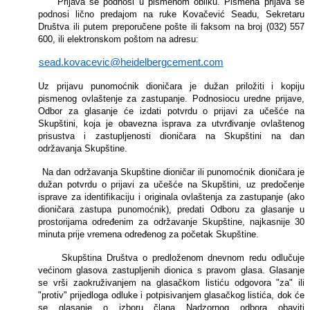
Prijava se podnosi u pismenom obliku. Pismena prijava se
podnosi lično predajom na ruke Kovačević Seadu, Sekretaru
Društva ili putem preporučene pošte ili faksom na broj (032) 557
600, ili elektronskom poštom na adresu:
sead.kovacevic@heidelbergcement.com
Uz prijavu punomoćnik dioničara je dužan priložiti i kopiju
pismenog ovlaštenje za zastupanje. Podnosiocu uredne prijave,
Odbor za glasanje će izdati potvrdu o prijavi za učešće na
Skupštini, koja je obavezna isprava za utvrđivanje ovlaštenog
prisustva i zastupljenosti dioničara na Skupštini na dan
održavanja Skupštine.
Na dan održavanja Skupštine dioničar ili punomoćnik dioničara je
dužan potvrdu o prijavi za učešće na Skupštini, uz predočenje
isprave za identifikaciju i originala ovlaštenja za zastupanje (ako
dioničara zastupa punomoćnik), predati Odboru za glasanje u
prostorijama određenim za održavanje Skupštine, najkasnije 30
minuta prije vremena određenog za početak Skupštine.
Skupština Društva o predloženom dnevnom redu odlučuje
većinom glasova zastupljenih dionica s pravom glasa. Glasanje
se vrši zaokruživanjem na glasačkom listiću odgovora "za" ili
"protiv" prijedloga odluke i potpisivanjem glasačkog listića, dok će
se glasanje o izboru člana Nadzornog odbora obaviti