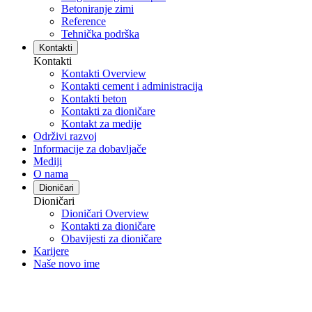
Betoniranje zimi
Reference
Tehnička podrška
Kontakti
Kontakti
Kontakti Overview
Kontakti cement i administracija
Kontakti beton
Kontakti za dioničare
Kontakt za medije
Održivi razvoj
Informacije za dobavljače
Mediji
O nama
Dioničari
Dioničari
Dioničari Overview
Kontakti za dioničare
Obavijesti za dioničare
Karijere
Naše novo ime