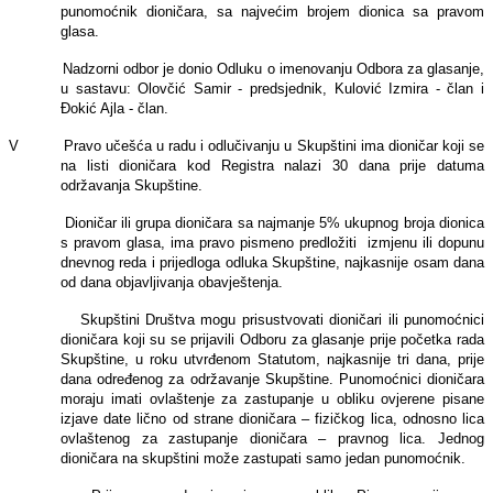
punomoćnik dioničara, sa najvećim brojem dionica sa pravom
glasa.
Nadzorni odbor je donio Odluku o imenovanju Odbora za glasanje,
u sastavu: Olovčić Samir - predsjednik, Kulović Izmira - član i
Đokić Ajla - član.
V Pravo učešća u radu i odlučivanju u Skupštini ima dioničar koji se
na listi dioničara kod Registra nalazi 30 dana prije datuma
održavanja Skupštine.
Dioničar ili grupa dioničara sa najmanje 5% ukupnog broja dionica
s pravom glasa, ima pravo pismeno predložiti izmjenu ili dopunu
dnevnog reda i prijedloga odluka Skupštine, najkasnije osam dana
od dana objavljivanja obavještenja.
Skupštini Društva mogu prisustvovati dioničari ili punomoćnici
dioničara koji su se prijavili Odboru za glasanje prije početka rada
Skupštine, u roku utvrđenom Statutom, najkasnije tri dana, prije
dana određenog za održavanje Skupštine. Punomoćnici dioničara
moraju imati ovlaštenje za zastupanje u obliku ovjerene pisane
izjave date lično od strane dioničara – fizičkog lica, odnosno lica
ovlaštenog za zastupanje dioničara – pravnog lica. Jednog
dioničara na skupštini može zastupati samo jedan punomoćnik.