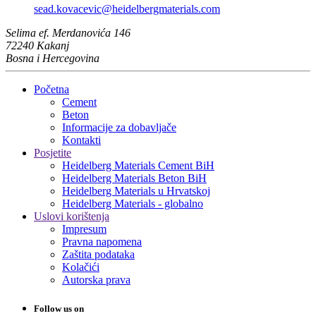
sead.kovacevic​@heidelbergmaterials.com
Selima ef. Merdanovića 146
72240 Kakanj
Bosna i Hercegovina
Početna
Cement
Beton
Informacije za dobavljače
Kontakti
Posjetite
Heidelberg Materials Cement BiH
Heidelberg Materials Beton BiH
Heidelberg Materials u Hrvatskoj
Heidelberg Materials - globalno
Uslovi korištenja
Impresum
Pravna napomena
Zaštita podataka
Kolačići
Autorska prava
Follow us on