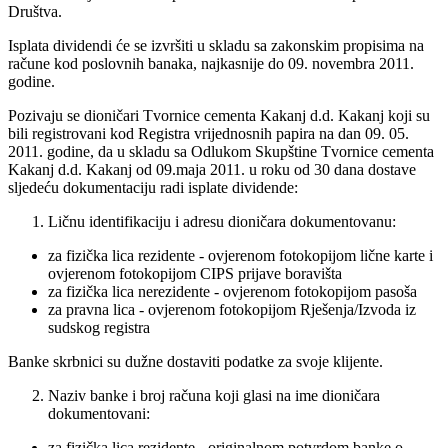
Društva.
Isplata dividendi će se izvršiti u skladu sa zakonskim propisima na
račune kod poslovnih banaka, najkasnije do 09. novembra 2011.
godine.
Pozivaju se dioničari Tvornice cementa Kakanj d.d. Kakanj koji su
bili registrovani kod Registra vrijednosnih papira na dan 09. 05.
2011. godine, da u skladu sa Odlukom Skupštine Tvornice cementa
Kakanj d.d. Kakanj od 09.maja 2011. u roku od 30 dana dostave
sljedeću dokumentaciju radi isplate dividende:
Ličnu identifikaciju i adresu dioničara dokumentovanu:
za fizička lica rezidente - ovjerenom fotokopijom lične karte i
ovjerenom fotokopijom CIPS prijave boravišta
za fizička lica nerezidente - ovjerenom fotokopijom pasoša
za pravna lica - ovjerenom fotokopijom Rješenja/Izvoda iz
sudskog registra
Banke skrbnici su dužne dostaviti podatke za svoje klijente.
Naziv banke i broj računa koji glasi na ime dioničara
dokumentovani:
za fizička lica rezidente - originalnom potvrdom banke o