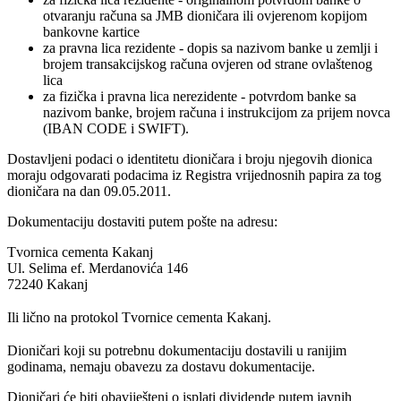
otvaranju računa sa JMB dioničara ili ovjerenom kopijom
bankovne kartice
za pravna lica rezidente - dopis sa nazivom banke u zemlji i
brojem transakcijskog računa ovjeren od strane ovlaštenog
lica
za fizička i pravna lica nerezidente - potvrdom banke sa
nazivom banke, brojem računa i instrukcijom za prijem novca
(IBAN CODE i SWIFT).
Dostavljeni podaci o identitetu dioničara i broju njegovih dionica
moraju odgovarati podacima iz Registra vrijednosnih papira za tog
dioničara na dan 09.05.2011.
Dokumentaciju dostaviti putem pošte na adresu:
Tvornica cementa Kakanj
Ul. Selima ef. Merdanovića 146
72240 Kakanj
Ili lično na protokol Tvornice cementa Kakanj.
Dioničari koji su potrebnu dokumentaciju dostavili u ranijim
godinama, nemaju obavezu za dostavu dokumentacije.
Dioničari će biti obaviješteni o isplati dividende putem javnih