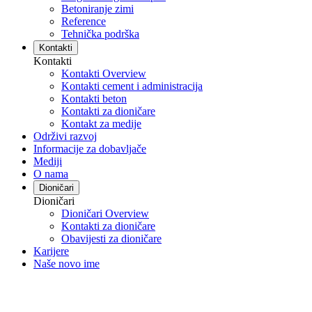
Betoniranje zimi
Reference
Tehnička podrška
Kontakti
Kontakti
Kontakti Overview
Kontakti cement i administracija
Kontakti beton
Kontakti za dioničare
Kontakt za medije
Održivi razvoj
Informacije za dobavljače
Mediji
O nama
Dioničari
Dioničari
Dioničari Overview
Kontakti za dioničare
Obavijesti za dioničare
Karijere
Naše novo ime