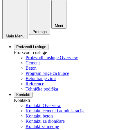
Meni
Pretraga
Main Menu
Proizvodi i usluge
Proizvodi i usluge
Proizvodi i usluge Overview
Cement
Beton
Program brige za kupce
Betoniranje zimi
Reference
Tehnička podrška
Kontakti
Kontakti
Kontakti Overview
Kontakti cement i administracija
Kontakti beton
Kontakti za dioničare
Kontakt za medije