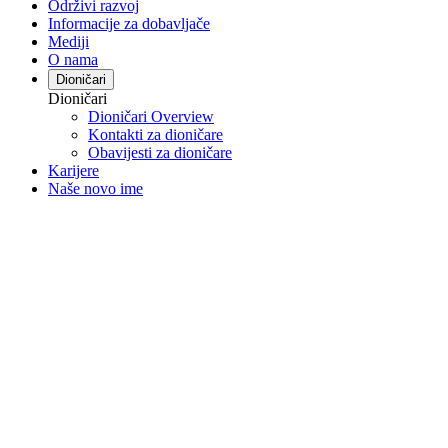
Održivi razvoj
Informacije za dobavljače
Mediji
O nama
Dioničari
Dioničari
Dioničari Overview
Kontakti za dioničare
Obavijesti za dioničare
Karijere
Naše novo ime