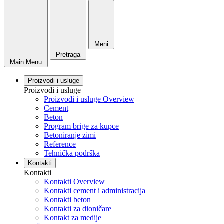
Meni
Pretraga
Main Menu
Proizvodi i usluge
Proizvodi i usluge
Proizvodi i usluge Overview
Cement
Beton
Program brige za kupce
Betoniranje zimi
Reference
Tehnička podrška
Kontakti
Kontakti
Kontakti Overview
Kontakti cement i administracija
Kontakti beton
Kontakti za dioničare
Kontakt za medije