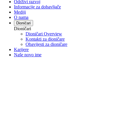
Održivi razvoj
Informacije za dobavljače
Mediji
O nama
Dioničari
Dioničari
Dioničari Overview
Kontakti za dioničare
Obavijesti za dioničare
Karijere
Naše novo ime