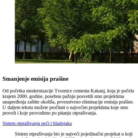
Smanjenje emisija prašine
Od početka modernizacije Tvornice cementa Kakanj, koja je počela
krajem 2000. godine, posebnu pažnju posvetili smo projektima
unapređenja zaštite okoliša, prvenstveno eliminacije emisija prašine.
U daljem tekstu možete pročitati o najvećim projektima koje smo
proveli i koje provodimo po pitanju otprašivanja.
Sistem otprašivanja peći i hladnjaka
Sistem otprašivanja bio je najveći pojedinačni projekat u koji