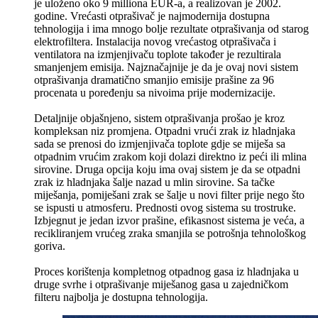
je uloženo oko 9 milliona EUR-a, a realizovan je 2002.
godine. Vrećasti otprašivač je najmodernija dostupna
tehnologija i ima mnogo bolje rezultate otprašivanja od starog
elektrofiltera. Instalacija novog vrećastog otprašivača i
ventilatora na izmjenjivaču toplote također je rezultirala
smanjenjem emisija. Najznačajnije je da je ovaj novi sistem
otprašivanja dramatično smanjio emisije prašine za 96
procenata u poređenju sa nivoima prije modernizacije.
Detaljnije objašnjeno, sistem otprašivanja prošao je kroz
kompleksan niz promjena. Otpadni vrući zrak iz hladnjaka
sada se prenosi do izmjenjivača toplote gdje se miješa sa
otpadnim vrućim zrakom koji dolazi direktno iz peći ili mlina
sirovine. Druga opcija koju ima ovaj sistem je da se otpadni
zrak iz hladnjaka šalje nazad u mlin sirovine. Sa tačke
miješanja, pomiješani zrak se šalje u novi filter prije nego što
se ispusti u atmosferu. Prednosti ovog sistema su trostruke.
Izbjegnut je jedan izvor prašine, efikasnost sistema je veća, a
recikliranjem vrućeg zraka smanjila se potrošnja tehnološkog
goriva.
Proces korištenja kompletnog otpadnog gasa iz hladnjaka u
druge svrhe i otprašivanje miješanog gasa u zajedničkom
filteru najbolja je dostupna tehnologija.