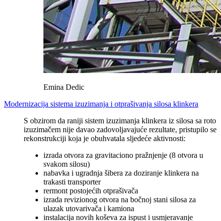
Emina Dedic
Modernizacija sistema izuzimanja i otprašivanja silosa klinkera
S obzirom da raniji sistem izuzimanja klinkera iz silosa sa roto
izuzimačem nije davao zadovoljavajuće rezultate, pristupilo se
rekonstrukciji koja je obuhvatala sljedeće aktivnosti:
izrada otvora za gravitaciono pražnjenje (8 otvora u
svakom silosu)
nabavka i ugradnja šibera za doziranje klinkera na
trakasti transporter
rermont postojećih otprašivača
izrada revizionog otvora na bočnoj stani silosa za
ulazak utovarivača i kamiona
instalacija novih koševa za ispust i usmjeravanje