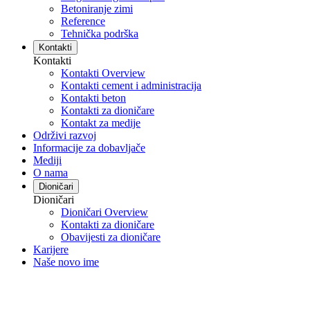
Betoniranje zimi
Reference
Tehnička podrška
Kontakti
Kontakti
Kontakti Overview
Kontakti cement i administracija
Kontakti beton
Kontakti za dioničare
Kontakt za medije
Održivi razvoj
Informacije za dobavljače
Mediji
O nama
Dioničari
Dioničari
Dioničari Overview
Kontakti za dioničare
Obavijesti za dioničare
Karijere
Naše novo ime