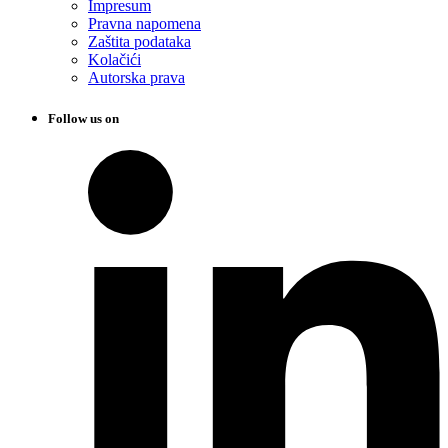
Impresum
Pravna napomena
Zaštita podataka
Kolačići
Autorska prava
Follow us on