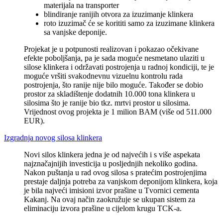
materijala na transporter
blindiranje ranijih otvora za izuzimanje klinkera
roto izuzimač će se korititi samo za izuzimane klinkera
sa vanjske deponije.
Projekat je u potpunosti realizovan i pokazao očekivane
efekte poboljšanja, pa je sada moguće nesmetano ulaziti u
silose klinkera i održavati postrojenja u radnoj kondiciji, te je
moguće vršiti svakodnevnu vizuelnu kontrolu rada
postrojenja, što ranije nije bilo moguće. Također se dobio
prostor za skladištenje dodatnih 10.000 tona klinkera u
silosima što je ranije bio tkz. mrtvi prostor u silosima.
Vrijednost ovog projekta je 1 milion BAM (više od 511.000
EUR).
Izgradnja novog silosa klinkera
Novi silos klinkera jedna je od najvećih i s više aspekata
najznačajnijih investicija u posljednjih nekoliko godina.
Nakon puštanja u rad ovog silosa s pratećim postrojenjima
prestaje daljnja potreba za vanjskom deponijom klinkera, koja
je bila najveći imisioni izvor prašine u Tvornici cementa
Kakanj. Na ovaj način zaokružuje se ukupan sistem za
eliminaciju izvora prašine u cijelom krugu TCK-a.