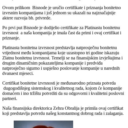
Ovom prilikom Bisnode je uručio certifikate i priznanja bonitetno
izvrsnim kompanijama i još jednom su ukazali na najznačajnije
aktere razvoja bh. privrede.
Po prvi put Bisnode je dodijelio certifikate za Platinastu bonitetnu
izvrsnost a naša kompanija je imala čast da primi i ovaj certifikat i
priznanje.
Platinasta bonitetna izvrsnost predstavlja natprosječnu bonitetnu
vrijednost među kompanijama koje uzastopno tri godine iskazuju
Zlatnu bonitetnu izvrsnost. Temelji se na finansijskim izvještajima i
drugim dinamičnim pokazateljima kompanije i predviđa
natprosječno sigurno i uspješno poslovanje kompanije u narednih
dvanaest mjeseci.
Certifikat bonitetne izvrsnosti je međunarodno priznata potvrda
dugogodišnjeg sistemskog i kvalitetnog rada, kojom će kompanije
domaćem i ino tržištu potvrditi da su odgovorni i kvalitetni poslovni
partneri.
Naša finansijska direktorica Zehra Obralija je primila ovaj certifikat
koji predstavlja potvrdu našeg konstantnog dobrog rada i zalaganja.