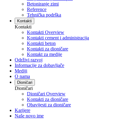
Betoniranje zimi
Reference
Tehnička podrška
Kontakti
Kontakti
Kontakti Overview
Kontakti cement i administracija
Kontakti beton
Kontakti za dioničare
Kontakt za medije
Održivi razvoj
Informacije za dobavljače
Mediji
O nama
Dioničari
Dioničari
Dioničari Overview
Kontakti za dioničare
Obavijesti za dioničare
Karijere
Naše novo ime