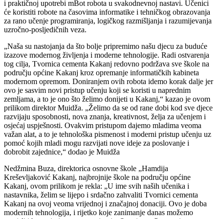
i praktičnoj upotrebi mBot robota u svakodnevnoj nastavi. Učenici
će koristiti robote na časovima informatike i tehničkog obrazovanja
za rano učenje programiranja, logičkog razmišljanja i razumijevanja
uzročno-posljedičnih veza.
„Naša su nastojanja da što bolje pripremimo našu djecu za buduće
izazove modernog življenja i moderne tehnologije. Radi ostvarenja
tog cilja, Tvornica cementa Kakanj redovno podržava sve škole na
području općine Kakanj kroz opremanje informatičkih kabineta
modernom opremom. Doniranjem ovih robota idemo korak dalje jer
ovo je sasvim novi pristup učenju koji se koristi u naprednim
zemljama, a to je ono što želimo donijeti u Kakanj,“ kazao je ovom
prilikom direktor Muidža. „Želimo da se od rane dobi kod sve djece
razvijaju sposobnosti, nova znanja, kreativnost, želja za učenjem i
osjećaj uspješnosti. Ovakvim pristupom dajemo mladima veoma
važan alat, a to je tehnološka pismenost i moderni pristup učenju uz
pomoć kojih mladi mogu razvijati nove ideje za poslovanje i
dobrobit zajednice,“ dodao je Muidža
Nedžmina Buza, direktorica osnovne škole „Hamdija
Kreševljaković Kakanj, najbrojnije škole na području općine
Kakanj, ovom prilikom je rekla: „U ime svih naših učenika i
nastavnika, želim se lijepo i srdačno zahvaliti Tvornici cementa
Kakanj na ovoj veoma vrijednoj i značajnoj donaciji. Ovo je doba
modernih tehnologija, i rijetko koje zanimanje danas možemo