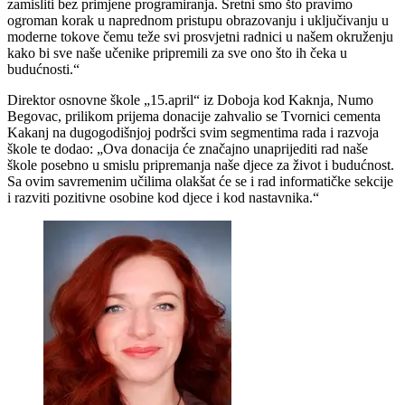
zamisliti bez primjene programiranja. Sretni smo što pravimo
ogroman korak u naprednom pristupu obrazovanju i uključivanju u
moderne tokove čemu teže svi prosvjetni radnici u našem okruženju
kako bi sve naše učenike pripremili za sve ono što ih čeka u
budućnosti.“
Direktor osnovne škole „15.april“ iz Doboja kod Kaknja, Numo
Begovac, prilikom prijema donacije zahvalio se Tvornici cementa
Kakanj na dugogodišnjoj podršci svim segmentima rada i razvoja
škole te dodao: „Ova donacija će značajno unaprijediti rad naše
škole posebno u smislu pripremanja naše djece za život i budućnost.
Sa ovim savremenim učilima olakšat će se i rad informatičke sekcije
i razviti pozitivne osobine kod djece i kod nastavnika.“