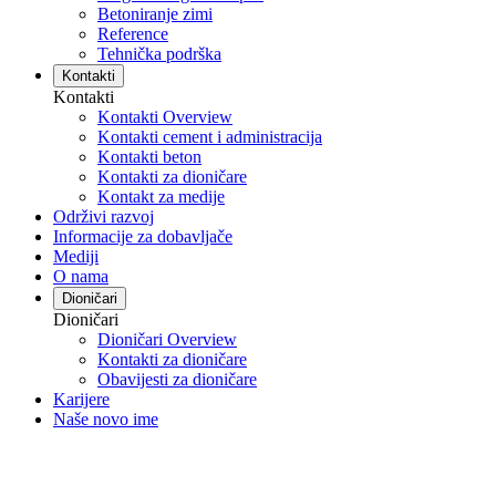
Betoniranje zimi
Reference
Tehnička podrška
Kontakti
Kontakti
Kontakti Overview
Kontakti cement i administracija
Kontakti beton
Kontakti za dioničare
Kontakt za medije
Održivi razvoj
Informacije za dobavljače
Mediji
O nama
Dioničari
Dioničari
Dioničari Overview
Kontakti za dioničare
Obavijesti za dioničare
Karijere
Naše novo ime