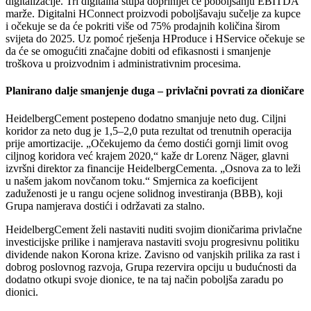
digitalizacije. Tri digitalna stupa doprinijet će poboljšanju EBITDA
marže. Digitalni HConnect proizvodi poboljšavaju sučelje za kupce
i očekuje se da će pokriti više od 75% prodajnih količina širom
svijeta do 2025. Uz pomoć rješenja HProduce i HService očekuje se
da će se omogućiti značajne dobiti od efikasnosti i smanjenje
troškova u proizvodnim i administrativnim procesima.
Planirano dalje smanjenje duga – privlačni povrati za dioničare
HeidelbergCement postepeno dodatno smanjuje neto dug. Ciljni
koridor za neto dug je 1,5–2,0 puta rezultat od trenutnih operacija
prije amortizacije. „Očekujemo da ćemo dostići gornji limit ovog
ciljnog koridora već krajem 2020,“ kaže dr Lorenz Näger, glavni
izvršni direktor za financije HeidelbergCementa. „Osnova za to leži
u našem jakom novčanom toku.“ Smjernica za koeficijent
zaduženosti je u rangu ocjene solidnog investiranja (BBB), koji
Grupa namjerava dostići i održavati za stalno.
HeidelbergCement želi nastaviti nuditi svojim dioničarima privlačne
investicijske prilike i namjerava nastaviti svoju progresivnu politiku
dividende nakon Korona krize. Zavisno od vanjskih prilika za rast i
dobrog poslovnog razvoja, Grupa rezervira opciju u budućnosti da
dodatno otkupi svoje dionice, te na taj način poboljša zaradu po
dionici.