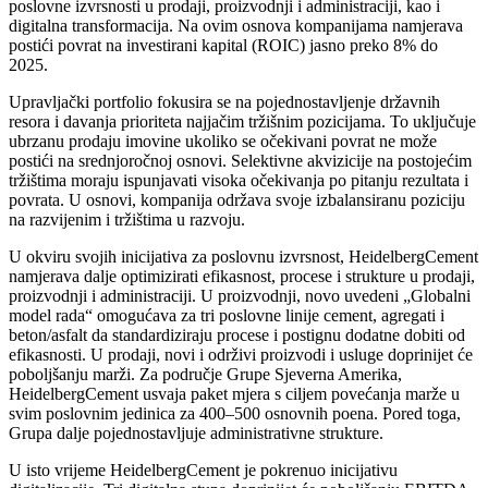
poslovne izvrsnosti u prodaji, proizvodnji i administraciji, kao i
digitalna transformacija. Na ovim osnova kompanijama namjerava
postići povrat na investirani kapital (ROIC) jasno preko 8% do
2025.
Upravljački portfolio fokusira se na pojednostavljenje državnih
resora i davanja prioriteta najjačim tržišnim pozicijama. To uključuje
ubrzanu prodaju imovine ukoliko se očekivani povrat ne može
postići na srednjoročnoj osnovi. Selektivne akvizicije na postojećim
tržištima moraju ispunjavati visoka očekivanja po pitanju rezultata i
povrata. U osnovi, kompanija održava svoje izbalansiranu poziciju
na razvijenim i tržištima u razvoju.
U okviru svojih inicijativa za poslovnu izvrsnost, HeidelbergCement
namjerava dalje optimizirati efikasnost, procese i strukture u prodaji,
proizvodnji i administraciji. U proizvodnji, novo uvedeni „Globalni
model rada“ omogućava za tri poslovne linije cement, agregati i
beton/asfalt da standardiziraju procese i postignu dodatne dobiti od
efikasnosti. U prodaji, novi i održivi proizvodi i usluge doprinijet će
poboljšanju marži. Za područje Grupe Sjeverna Amerika,
HeidelbergCement usvaja paket mjera s ciljem povećanja marže u
svim poslovnim jedinica za 400–500 osnovnih poena. Pored toga,
Grupa dalje pojednostavljuje administrativne strukture.
U isto vrijeme HeidelbergCement je pokrenuo inicijativu