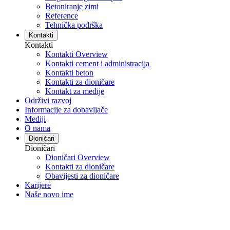
Betoniranje zimi
Reference
Tehnička podrška
Kontakti
Kontakti
Kontakti Overview
Kontakti cement i administracija
Kontakti beton
Kontakti za dioničare
Kontakt za medije
Održivi razvoj
Informacije za dobavljače
Mediji
O nama
Dioničari
Dioničari
Dioničari Overview
Kontakti za dioničare
Obavijesti za dioničare
Karijere
Naše novo ime