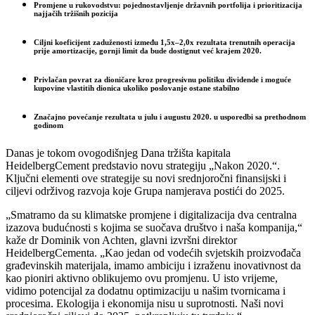
Promjene u rukovodstvu: pojednostavljenje državnih portfolija i prioritizacija
najjačih tržišnih pozicija
Ciljni koeficijent zaduženosti između 1,5x–2,0x rezultata trenutnih operacija
prije amortizacije, gornji limit da bude dostignut već krajem 2020.
Privlačan povrat za dioničare kroz progresivnu politiku dividende i moguće
kupovine vlastitih dionica ukoliko poslovanje ostane stabilno
Značajno povećanje rezultata u julu i augustu 2020. u usporedbi sa prethodnom
godinom
Danas je tokom ovogodišnjeg Dana tržišta kapitala
HeidelbergCement predstavio novu strategiju „Nakon 2020.“.
Ključni elementi ove strategije su novi srednjoročni finansijski i
ciljevi održivog razvoja koje Grupa namjerava postići do 2025.
„Smatramo da su klimatske promjene i digitalizacija dva centralna
izazova budućnosti s kojima se suočava društvo i naša kompanija,“
kaže dr Dominik von Achten, glavni izvršni direktor
HeidelbergCementa. „Kao jedan od vodećih svjetskih proizvođača
građevinskih materijala, imamo ambiciju i izraženu inovativnost da
kao pioniri aktivno oblikujemo ovu promjenu. U isto vrijeme,
vidimo potencijal za dodatnu optimizaciju u našim tvornicama i
procesima. Ekologija i ekonomija nisu u suprotnosti. Naši novi