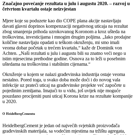
Značajno povećanje rezultata u julu i augustu 2020. – razvoj u
četvrtom kvartalu ostaje neizvjestan
Mjere koje su poduzete kao dio COPE plana akcije nastavljaju
davati glavni doprinos kompenzaciji negativnog uticaja na rezultat
zbog smanjenja prihoda uzrokovanog Koronom a kroz ušteda na
troškovima, investicijama i mnogim drugim poljima. „Iako prodajne
količine nastavljaju opadati u teškom okruženju, mi smo imali
veoma dobar početak u trećem kvartalu,“ kaže dr Dominik von
Achten. „Naši rezultati u julu i augustu bili su znatno veći nego u
istim mjesecima prethodne godine. Osnova za to leži u posebnim
uštedama na troškovima i stabilnim cijenama.“
Okruženje u kojem se nalazi građevinska industrija ostaje veoma
nestalno. Pored toga, u svako doba može doći i do novog vala
infekcije uz prateći uticaj na građevinske projekte već započete u
pojedinim zemljama. Imajući to u vidu, još uvijek nije moguće
pouzdano procijeniti puni uticaj Korona krize na rezultate kompanije
u 2020.
O HeidelbergCementu
HeidelbergCement je jedan od najvećih svjetskih proizvođača
građevinskih materijala, sa vodećim mjestima na tržištu agregata,