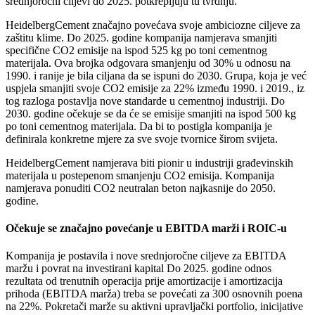
srednjoročni ciljevi do 2025. potkrepljuju tu tvrdnju.“
HeidelbergCement značajno povećava svoje ambiciozne ciljeve za
zaštitu klime. Do 2025. godine kompanija namjerava smanjiti
specifične CO2 emisije na ispod 525 kg po toni cementnog
materijala. Ova brojka odgovara smanjenju od 30% u odnosu na
1990. i ranije je bila ciljana da se ispuni do 2030. Grupa, koja je već
uspjela smanjiti svoje CO2 emisije za 22% između 1990. i 2019., iz
tog razloga postavlja nove standarde u cementnoj industriji. Do
2030. godine očekuje se da će se emisije smanjiti na ispod 500 kg
po toni cementnog materijala. Da bi to postigla kompanija je
definirala konkretne mjere za sve svoje tvornice širom svijeta.
HeidelbergCement namjerava biti pionir u industriji građevinskih
materijala u postepenom smanjenju CO2 emisija. Kompanija
namjerava ponuditi CO2 neutralan beton najkasnije do 2050.
godine.
Očekuje se značajno povećanje u EBITDA marži i ROIC-u
Kompanija je postavila i nove srednjoročne ciljeve za EBITDA
maržu i povrat na investirani kapital Do 2025. godine odnos
rezultata od trenutnih operacija prije amortizacije i amortizacija
prihoda (EBITDA marža) treba se povećati za 300 osnovnih poena
na 22%. Pokretači marže su aktivni upravljački portfolio, inicijative