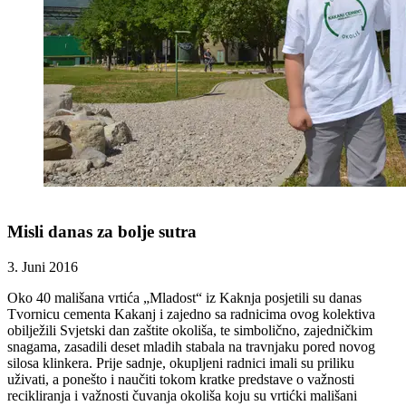
Misli danas za bolje sutra
3. Juni 2016
Oko 40 mališana vrtića „Mladost“ iz Kaknja posjetili su danas
Tvornicu cementa Kakanj i zajedno sa radnicima ovog kolektiva
obilježili Svjetski dan zaštite okoliša, te simbolično, zajedničkim
snagama, zasadili deset mladih stabala na travnjaku pored novog
silosa klinkera. Prije sadnje, okupljeni radnici imali su priliku
uživati, a ponešto i naučiti tokom kratke predstave o važnosti
recikliranja i važnosti čuvanja okoliša koju su vrtićki mališani