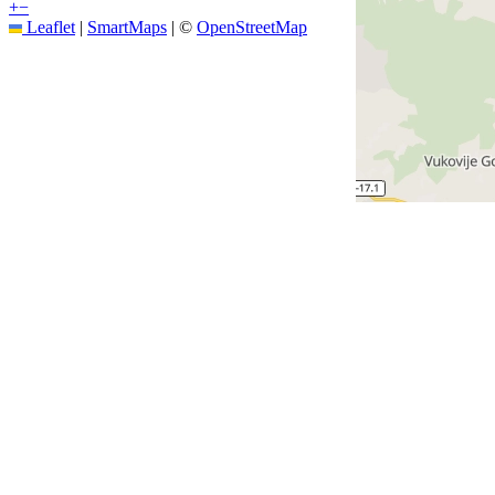
+
−
Leaflet
|
SmartMaps
| ©
OpenStreetMap