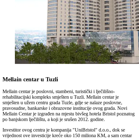
Mellain centar u Tuzli
Mellain centar je poslovni, stambeni, turistički i lječilišno-
rehabilitacijski kompleks smješten u Tuzli. Mellain centar je
smješten u užem centru grada Tuzle, gdje se nalaze poslovne,
pravosudne, bankarske i obrazovne institucije ovog grada. Novi
Mellain Centar je izgrađen na mjestu bivšeg hotela Bristol poznatog
po banjskom lječilištu, a koji je srušen 2012. godine.
Investitor ovog centra je kompanija "UniBristol" d.o.o., dok se
vrijednost ove investicije kreće oko 150 miliona KM, a sam centar