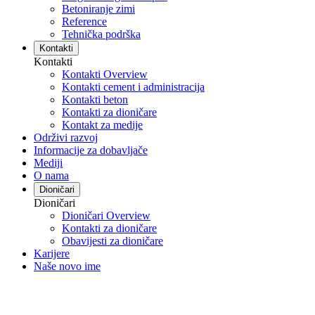
Betoniranje zimi
Reference
Tehnička podrška
Kontakti
Kontakti
Kontakti Overview
Kontakti cement i administracija
Kontakti beton
Kontakti za dioničare
Kontakt za medije
Održivi razvoj
Informacije za dobavljače
Mediji
O nama
Dioničari
Dioničari
Dioničari Overview
Kontakti za dioničare
Obavijesti za dioničare
Karijere
Naše novo ime