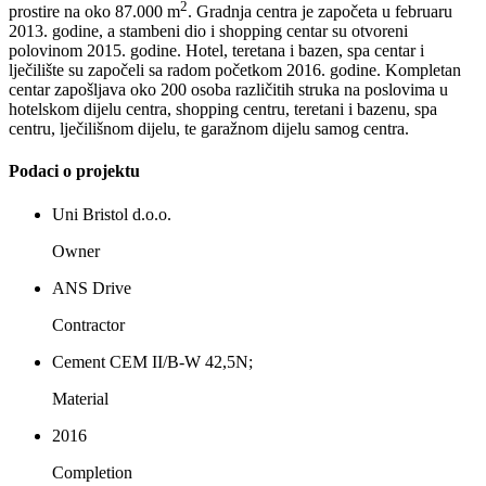
2
prostire na oko 87.000 m
. Gradnja centra je započeta u februaru
2013. godine, a stambeni dio i shopping centar su otvoreni
polovinom 2015. godine. Hotel, teretana i bazen, spa centar i
lječilište su započeli sa radom početkom 2016. godine. Kompletan
centar zapošljava oko 200 osoba različitih struka na poslovima u
hotelskom dijelu centra, shopping centru, teretani i bazenu, spa
centru, lječilišnom dijelu, te garažnom dijelu samog centra.
Podaci o projektu
Uni Bristol d.o.o.
Owner
ANS Drive
Contractor
Cement CEM II/B-W 42,5N;
Material
2016
Completion