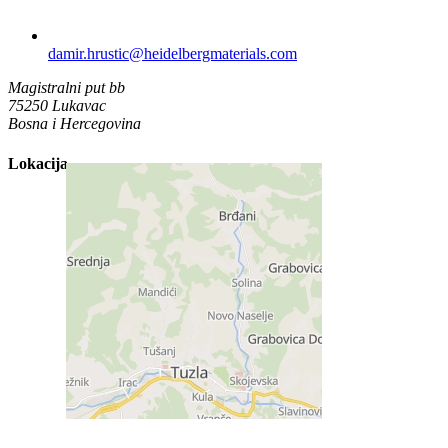
damir.hrustic​@heidelbergmaterials.com
Magistralni put bb
75250 Lukavac
Bosna i Hercegovina
Lokacija