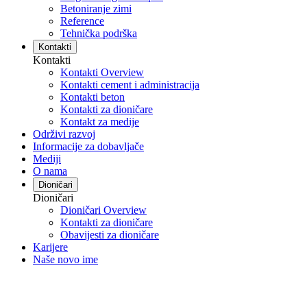
Betoniranje zimi
Reference
Tehnička podrška
Kontakti
Kontakti
Kontakti Overview
Kontakti cement i administracija
Kontakti beton
Kontakti za dioničare
Kontakt za medije
Održivi razvoj
Informacije za dobavljače
Mediji
O nama
Dioničari
Dioničari
Dioničari Overview
Kontakti za dioničare
Obavijesti za dioničare
Karijere
Naše novo ime