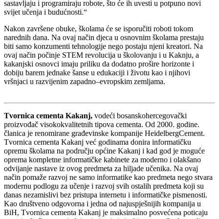
sastavljaju i programiraju robote, što će ih uvesti u potpuno novi
svijet učenja i budućnosti.“
Nakon završene obuke, školama će se isporučiti roboti tokom
narednih dana. Na ovaj način djeca u osnovnim školama prestaju
biti samo konzumenti tehnologije nego postaju njeni kreatori. Na
ovaj način počinje STEM revolucija u školovanju i u Kaknju, a
kakanjski osnovci imaju priliku da dodatno prošire horizonte i
dobiju barem jednake šanse u edukaciji i životu kao i njihovi
vršnjaci u razvijenim zapadno–evropskim zemljama.
Tvornica cementa Kakanj,
vodeći bosanskohercegovački
proizvođač visokokvalitetnih tipova cementa. Od 2000. godine.
članica je renomirane građevinske kompanije HeidelbergCement.
Tvornica cementa Kakanj već godinama donira informatičku
opremu školama na području općine Kakanj i kad god je moguće
oprema kompletne informatičke kabinete za moderno i olakšano
odvijanje nastave iz ovog predmeta za hiljade učenika. Na ovaj
način pomaže razvoj ne samo informatike kao predmeta nego stvara
modernu podlogu za učenje i razvoj svih ostalih predmeta koji su
danas nezamislivi bez pristupa internetu i informatičke pismenosti.
Kao društveno odgovorna i jedna od najuspješnijih kompanija u
BiH, Tvornica cementa Kakanj je maksimalno posvećena poticaju