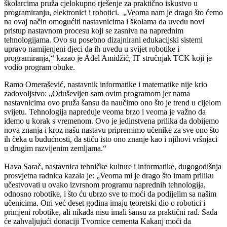
školarcima pruža cjelokupno rješenje za praktično iskustvo u
programiranju, elektronici i robotici. „Veoma nam je drago što ćemo
na ovaj način omogućiti nastavnicima i školama da uvedu novi
pristup nastavnom procesu koji se zasniva na naprednim
tehnologijama. Ovo su posebno dizajnirani edukacijski sistemi
upravo namijenjeni djeci da ih uvedu u svijet robotike i
programiranja,“ kazao je Adel Amidžić, IT stručnjak TCK koji je
vodio program obuke.
Ramo Omerašević, nastavnik informatike i matematike nije krio
zadovoljstvo: „Oduševljen sam ovim programom jer nama
nastavnicima ovo pruža šansu da naučimo ono što je trend u cijelom
svijetu. Tehnologija napreduje veoma brzo i veoma je važno da
idemo u korak s vremenom. Ovo je jedinstvena prilika da dobijemo
nova znanja i kroz našu nastavu pripremimo učenike za sve ono što
ih čeka u budućnosti, da stiču isto ono znanje kao i njihovi vršnjaci
u drugim razvijenim zemljama.“
Hava Sarač, nastavnica tehničke kulture i informatike, dugogodišnja
prosvjetna radnica kazala je: „Veoma mi je drago što imam priliku
učestvovati u ovako izvrsnom programu naprednih tehnologija,
odnosno robotike, i što ću ubrzo sve to moći da podijelim sa našim
učenicima. Oni već deset godina imaju teoretski dio o robotici i
primjeni robotike, ali nikada nisu imali šansu za praktični rad. Sada
će zahvaljujući donaciji Tvornice cementa Kakanj moći da