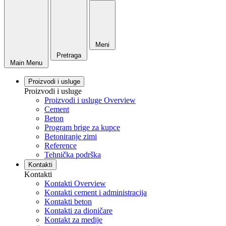
Meni
Pretraga
Main Menu
Proizvodi i usluge
Proizvodi i usluge
Proizvodi i usluge Overview
Cement
Beton
Program brige za kupce
Betoniranje zimi
Reference
Tehnička podrška
Kontakti
Kontakti
Kontakti Overview
Kontakti cement i administracija
Kontakti beton
Kontakti za dioničare
Kontakt za medije