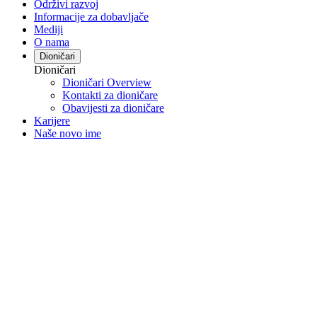
Održivi razvoj
Informacije za dobavljače
Mediji
O nama
Dioničari
Dioničari
Dioničari Overview
Kontakti za dioničare
Obavijesti za dioničare
Karijere
Naše novo ime