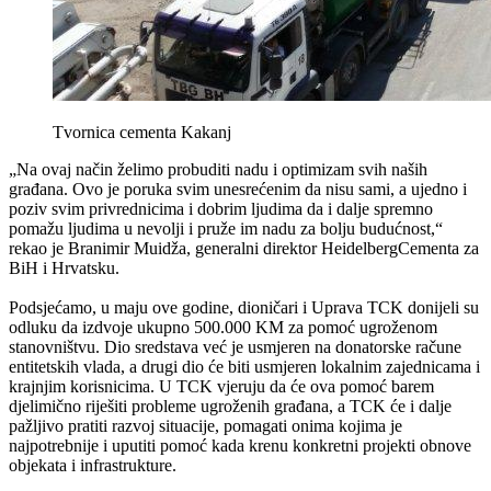
Tvornica cementa Kakanj
„Na ovaj način želimo probuditi nadu i optimizam svih naših
građana. Ovo je poruka svim unesrećenim da nisu sami, a ujedno i
poziv svim privrednicima i dobrim ljudima da i dalje spremno
pomažu ljudima u nevolji i pruže im nadu za bolju budućnost,“
rekao je Branimir Muidža, generalni direktor HeidelbergCementa za
BiH i Hrvatsku.
Podsjećamo, u maju ove godine, dioničari i Uprava TCK donijeli su
odluku da izdvoje ukupno 500.000 KM za pomoć ugroženom
stanovništvu. Dio sredstava već je usmjeren na donatorske račune
entitetskih vlada, a drugi dio će biti usmjeren lokalnim zajednicama i
krajnjim korisnicima. U TCK vjeruju da će ova pomoć barem
djelimično riješiti probleme ugroženih građana, a TCK će i dalje
pažljivo pratiti razvoj situacije, pomagati onima kojima je
najpotrebnije i uputiti pomoć kada krenu konkretni projekti obnove
objekata i infrastrukture.