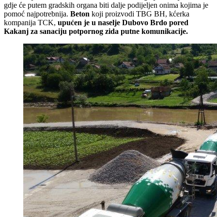
gdje će putem gradskih organa biti dalje podijeljen onima kojima je
pomoć najpotrebnija.
Beton
koji proizvodi TBG BH, kćerka
kompanija TCK,
upućen je u naselje Dubovo Brdo pored
Kakanj za sanaciju potpornog zida putne komunikacije.