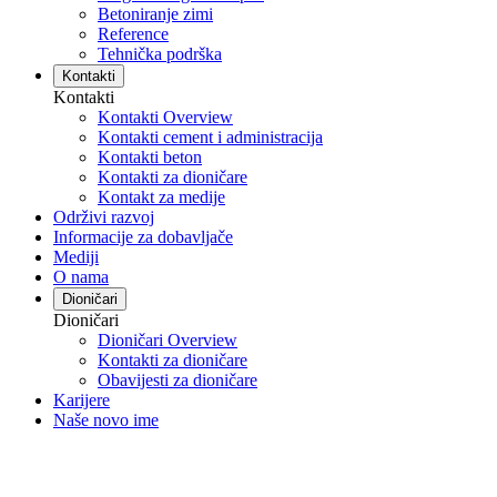
Betoniranje zimi
Reference
Tehnička podrška
Kontakti
Kontakti
Kontakti Overview
Kontakti cement i administracija
Kontakti beton
Kontakti za dioničare
Kontakt za medije
Održivi razvoj
Informacije za dobavljače
Mediji
O nama
Dioničari
Dioničari
Dioničari Overview
Kontakti za dioničare
Obavijesti za dioničare
Karijere
Naše novo ime