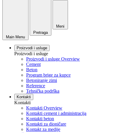
Meni
Pretraga
Main Menu
Proizvodi i usluge
Proizvodi i usluge
Proizvodi i usluge Overview
Cement
Beton
Program brige za kupce
Betoniranje zimi
Reference
Tehnička podrška
Kontakti
Kontakti
Kontakti Overview
Kontakti cement i administracija
Kontakti beton
Kontakti za dioničare
Kontakt za medije