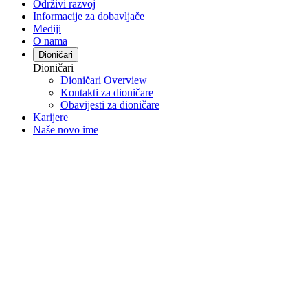
Održivi razvoj
Informacije za dobavljače
Mediji
O nama
Dioničari
Dioničari
Dioničari Overview
Kontakti za dioničare
Obavijesti za dioničare
Karijere
Naše novo ime