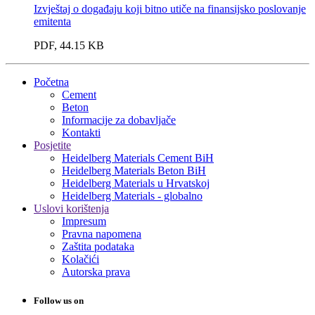
Izvještaj o događaju koji bitno utiče na finansijsko poslovanje
emitenta
PDF, 44.15 KB
Početna
Cement
Beton
Informacije za dobavljače
Kontakti
Posjetite
Heidelberg Materials Cement BiH
Heidelberg Materials Beton BiH
Heidelberg Materials u Hrvatskoj
Heidelberg Materials - globalno
Uslovi korištenja
Impresum
Pravna napomena
Zaštita podataka
Kolačići
Autorska prava
Follow us on