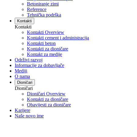
Betoniranje zimi
Reference
Tehnička podrška
Kontakti
Kontakti
Kontakti Overview
Kontakti cement i administracija
Kontakti beton
Kontakti za dioničare
Kontakt za medije
Održivi razvoj
Informacije za dobavljače
Mediji
O nama
Dioničari
Dioničari
Dioničari Overview
Kontakti za dioničare
Obavijesti za dioničare
Karijere
Naše novo ime