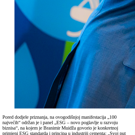
Pored dodjele priznanja, na ovogodišnjoj manifestacija „100
najvećih“ održan je i panel „ESG – novo poglavlje u razvoju
biznisa“, na kojem je Branimir Muidža govorio je konkretnoj
primjeni ESG standarda i principa u industriji cementa: „Svoj put