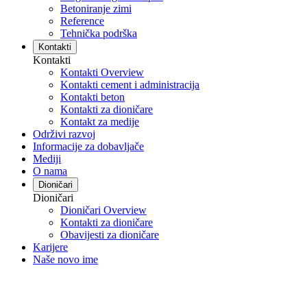
Betoniranje zimi
Reference
Tehnička podrška
Kontakti
Kontakti
Kontakti Overview
Kontakti cement i administracija
Kontakti beton
Kontakti za dioničare
Kontakt za medije
Održivi razvoj
Informacije za dobavljače
Mediji
O nama
Dioničari
Dioničari
Dioničari Overview
Kontakti za dioničare
Obavijesti za dioničare
Karijere
Naše novo ime