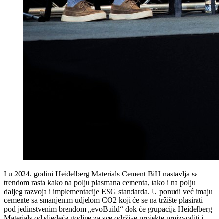
I u 2024. godini Heidelberg Materials Cement BiH nastavlja sa
trendom rasta kako na polju plasmana cementa, tako i na polju
daljeg razvoja i implementacije ESG standarda. U ponudi već imaju
cemente sa smanjenim udjelom CO2 koji će se na tržište plasirati
pod jedinstvenim brendom „evoBuild“ dok će grupacija Heidelberg
Materials od sljedeće godine za sve održive projekte proizvoditi i