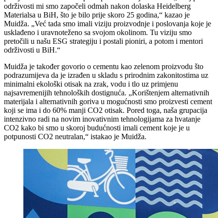
održivosti mi smo započeli odmah nakon dolaska Heidelberg
Materialsa u BiH, što je bilo prije skoro 25 godina,“ kazao je
Muidža. „Već tada smo imali viziju proizvodnje i poslovanja koje je
usklađeno i uravnoteženo sa svojom okolinom. Tu viziju smo
pretočili u našu ESG strategiju i postali pioniri, a potom i mentori
održivosti u BiH.“
Muidža je također govorio o cementu kao zelenom proizvodu što
podrazumijeva da je izrađen u skladu s prirodnim zakonitostima uz
minimalni ekološki otisak na zrak, vodu i tlo uz primjenu
najsavremenijih tehnoloških dostignuća. „Korištenjem alternativnih
materijala i alternativnih goriva u mogućnosti smo proizvesti cement
koji se ima i do 60% manji CO2 otisak. Pored toga, naša grupacija
intenzivno radi na novim inovativnim tehnologijama za hvatanje
CO2 kako bi smo u skoroj budućnosti imali cement koje je u
potpunosti CO2 neutralan,“ istakao je Muidža.