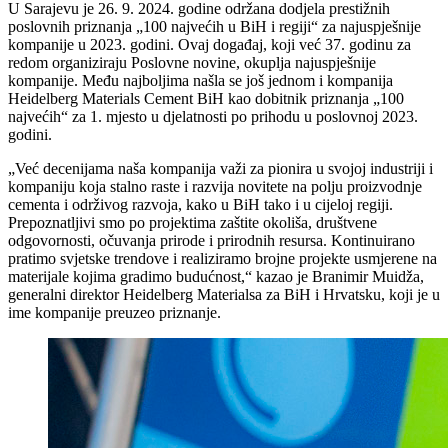
U Sarajevu je 26. 9. 2024. godine održana dodjela prestižnih
poslovnih priznanja „100 najvećih u BiH i regiji“ za najuspješnije
kompanije u 2023. godini. Ovaj događaj, koji već 37. godinu za
redom organiziraju Poslovne novine, okuplja najuspješnije
kompanije. Među najboljima našla se još jednom i kompanija
Heidelberg Materials Cement BiH kao dobitnik priznanja „100
najvećih“ za 1. mjesto u djelatnosti po prihodu u poslovnoj 2023.
godini.
„Već decenijama naša kompanija važi za pionira u svojoj industriji i
kompaniju koja stalno raste i razvija novitete na polju proizvodnje
cementa i održivog razvoja, kako u BiH tako i u cijeloj regiji.
Prepoznatljivi smo po projektima zaštite okoliša, društvene
odgovornosti, očuvanja prirode i prirodnih resursa. Kontinuirano
pratimo svjetske trendove i realiziramo brojne projekte usmjerene na
materijale kojima gradimo budućnost,“ kazao je Branimir Muidža,
generalni direktor Heidelberg Materialsa za BiH i Hrvatsku, koji je u
ime kompanije preuzeo priznanje.