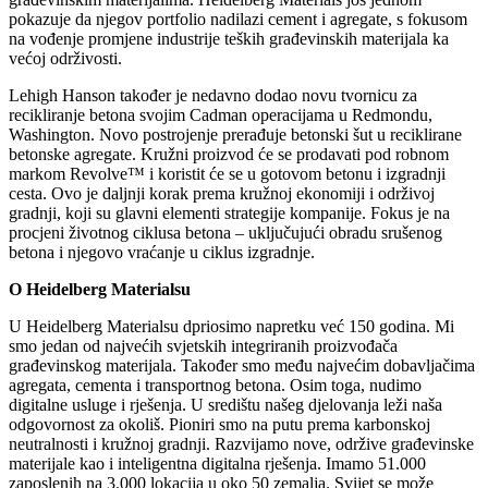
pokazuje da njegov portfolio nadilazi cement i agregate, s fokusom
na vođenje promjene industrije teških građevinskih materijala ka
većoj održivosti.
Lehigh Hanson također je nedavno dodao novu tvornicu za
recikliranje betona svojim Cadman operacijama u Redmondu,
Washington. Novo postrojenje prerađuje betonski šut u reciklirane
betonske agregate. Kružni proizvod će se prodavati pod robnom
markom Revolve™ i koristit će se u gotovom betonu i izgradnji
cesta. Ovo je daljnji korak prema kružnoj ekonomiji i održivoj
gradnji, koji su glavni elementi strategije kompanije. Fokus je na
procjeni životnog ciklusa betona – uključujući obradu srušenog
betona i njegovo vraćanje u ciklus izgradnje.
O Heidelberg Materialsu
U Heidelberg Materialsu dpriosimo napretku već 150 godina. Mi
smo jedan od najvećih svjetskih integriranih proizvođača
građevinskog materijala. Također smo među najvećim dobavljačima
agregata, cementa i transportnog betona. Osim toga, nudimo
digitalne usluge i rješenja. U središtu našeg djelovanja leži naša
odgovornost za okoliš. Pioniri smo na putu prema karbonskoj
neutralnosti i kružnoj gradnji. Razvijamo nove, održive građevinske
materijale kao i inteligentna digitalna rješenja. Imamo 51.000
zaposlenih na 3.000 lokacija u oko 50 zemalja. Svijet se može