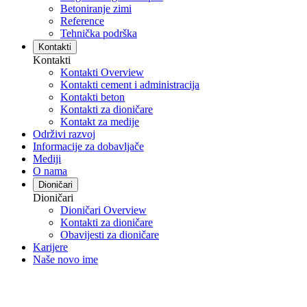
Betoniranje zimi
Reference
Tehnička podrška
Kontakti
Kontakti
Kontakti Overview
Kontakti cement i administracija
Kontakti beton
Kontakti za dioničare
Kontakt za medije
Održivi razvoj
Informacije za dobavljače
Mediji
O nama
Dioničari
Dioničari
Dioničari Overview
Kontakti za dioničare
Obavijesti za dioničare
Karijere
Naše novo ime