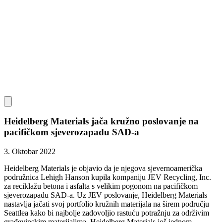
Heidelberg Materials jača kružno poslovanje na
pacifičkom sjeverozapadu SAD-a
3. Oktobar 2022
Heidelberg Materials je objavio da je njegova sjevernoamerička
podružnica Lehigh Hanson kupila kompaniju JEV Recycling, Inc.
za reciklažu betona i asfalta s velikim pogonom na pacifičkom
sjeverozapadu SAD-a. Uz JEV poslovanje, Heidelberg Materials
nastavlja jačati svoj portfolio kružnih materijala na širem području
Seattlea kako bi najbolje zadovoljio rastuću potražnju za održivim
građevinskim materijalima. Heidelberg Materials još jednom