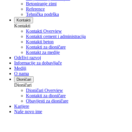
Betoniranje zimi
Reference
Tehnička podrška
Kontakti
Kontakti
Kontakti Overview
Kontakti cement i administracija
Kontakti beton
Kontakti za dioničare
Kontakt za medije
Održivi razvoj
Informacije za dobavljače
Mediji
O nama
Dioničari
Dioničari
Dioničari Overview
Kontakti za dioničare
Obavijesti za dioničare
Karijere
Naše novo ime