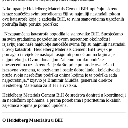
Iz kompanije Heidelberg Materials Cement BiH upućuju iskrene
izraze saučešća svim porodicama čiji su najmiliji nastradali tokom
ove katastrofe koja je zadesila BiH, te svim stanovnicima ugroženih
područja šalju poruku podrške:
„Nezapamćena katastrofa pogodila je stanovnike BiH. Suosjećamo
sa svim građanima pogođenim ovom nesretnom okolnošću i
izjavljujemo naše najdublje saučešće svima čiji su najmiliji nastradali
u ovoj katastrofi. Heidelberg Materials Cement BiH uvijek je
pomagao i uvijek će nastojati osigurati pomoć onima kojima je
najpotrebnija. Ovom donacijom šaljemo poruku podrške
unesrećenima uz iskrene želje da što prije prebrode ova teška i
izazovna vremena, te pozivamo i ostale dobre ljude i kolektive da
pruže svoju nesebičnu podršku onima kojima je ta podrška sada
najpotrebnija,“ izjavio je Branimir Muidža, generalni direktor
Heidelberg Materialsa za BiH i Hrvatsku.
Heidelberg Materials Cement BiH će sredstva donirati u koordinaciji
sa nadležnim općinama, a prema potrebama i prioritetima lokalnih
zajednica kojima je pomoć upućena.
O Heidelberg Materialsu u BiH