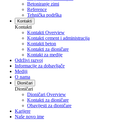
Betoniranje zimi
Reference
Tehnička podrška
Kontakti
Kontakti
Kontakti Overview
Kontakti cement i administracija
Kontakti beton
Kontakti za dioničare
Kontakt za medije
Održivi razvoj
Informacije za dobavljače
Mediji
O nama
Dioničari
Dioničari
Dioničari Overview
Kontakti za dioničare
Obavijesti za dioničare
Karijere
Naše novo ime