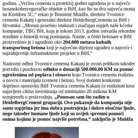
godinu. „Većina cementa u protekloj godini ugrađena je u najveće
bosanskohercegovačke objekte u BiH, kao što su dva najveća mosta
na Koridoru 5C,“ rekao je Branimir Muidža, direktor Tvornice
cementa Kakanj i generalni direktor HeidelbergCementa za BiH i
Hrvatsku. „Moram posebno istaknuti i značajan uspjeh naše kćerke
kompanije, TBG BH, koja je tokom 2013. godine ostvarila rekordne
rezultate u historiji svog postojanja. Naime, u četiri betonare u BiH
proizvedeno je i ugrađeno oko
204.000 metara kubnih
transportnog betona
koji je najvećim dijelom ugrađen u najveće i
najzahtjevnije infrastrukturne projekte u BiH.“
Nadzorni odbor Tvornice cementa Kakanj je ovom prilikom također
potvrdio i pozdravio
odluku o donaciji 500.000,00 KM za pomoć
ugroženima od poplava i obnovu
koju Tvornica cementa realizira
u novcu i materijalu (cement i beton). Svoj dodatni konkretni
doprinos oporavku BiH Tvornica cementa Kakanj će realizirati kroz
najavljeni ciklus investiranja od minimalno 20 miliona KM
usmjerenih u proizvodnju.
„Ponosan sam što radim u
HeidelbergCement grupaciji. Ovo pokazuje da kompanija nije
samo uspješna jer ima dobra postrojenja i dobro obučene ljude,
nego također humane ljude koji su uvijek spremni pomoći
onima kojima je pomoć najviše potrebna,“ zaključio je Muidža