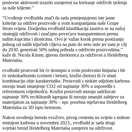
poslovne aktivnosti izrazito usmjereni na kreiranje održivih rješenja
za naše klijente.”
“Uvođenje evoBuilda znači da sada primjenjujemo iste jasne
kriterije za održive proizvode u svim kompanijama naše Grupe
širom svijeta. Dosljedna evoBuild klasifikacija zasniva se na našoj
strategiji održivosti i značajno povećava transparentnost prema
našim kupcima i dionicima. Ovo je važan korak prema postizanju
jednog od naših ključnih ciljeva na putu do neto nule jer nam je cilj
do 2030. generirati 50% našeg prihoda s održivim proizvodima,”
kaže dr. Nicola Kimm, glavna direktorica za održivost u Heidelberg
Materialsu.
evoBuild proizvodi bit će dostupni u svim poslovnim linijama i bit
će niskokarbonski (cement i beton), kružni (beton) ili će imati
kombinaciju obje karakteristike. Proizvodi s niskim udjelom karbona
moraju imati smanjenje CO2 od najmanje 30% u usporedbi s
referentnom vrijednošću. Kružni proizvodi moraju sadržavati
najmanje 30% recikliranih agregata ili moraju smanjiti zahtjeve za
materijalom za najmanje 30% – npr. posebna mješavina Heidelberg
Materialsa za 3D ispis betonom.
Nakon uvođenja brenda evoZero, prvog cementa na svijetu s nultom
emisijom karbona u novembru 2023., evoBuild je sada drugi
svjetski brend Heidelberg Materialsa usmjeren na održivost.