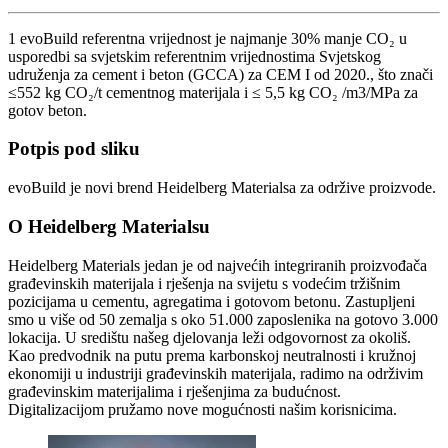
1 evoBuild referentna vrijednost je najmanje 30% manje CO₂ u
usporedbi sa svjetskim referentnim vrijednostima Svjetskog
udruženja za cement i beton (GCCA) za CEM I od 2020., što znači
≤552 kg CO₂/t cementnog materijala i ≤ 5,5 kg CO₂ /m3/MPa za
gotov beton.
Potpis pod sliku
evoBuild je novi brend Heidelberg Materialsa za održive proizvode.
O Heidelberg Materialsu
Heidelberg Materials jedan je od najvećih integriranih proizvođača
građevinskih materijala i rješenja na svijetu s vodećim tržišnim
pozicijama u cementu, agregatima i gotovom betonu. Zastupljeni
smo u više od 50 zemalja s oko 51.000 zaposlenika na gotovo 3.000
lokacija. U središtu našeg djelovanja leži odgovornost za okoliš.
Kao predvodnik na putu prema karbonskoj neutralnosti i kružnoj
ekonomiji u industriji građevinskih materijala, radimo na održivim
građevinskim materijalima i rješenjima za budućnost.
Digitalizacijom pružamo nove mogućnosti našim korisnicima.