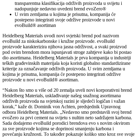
transparentna klasifikacija održivih proizvoda u svijetu i
nadopunjuje nedavno uvedeni brend evoZero®
U svim zemljama u kojima je prisutna, kompanija će
postepeno integrirati svoje održive proizvode u novi
evoBuild® asortiman
Heidelberg Materials uvodi novi svjetski brend pod nazivom
evoBuild za niskokarbonske i kružne proizvode. evoBuild
proizvode karakterizira njihova jasna održivost, a svaki proizvod
pod ovim brendom mora ispunjavati stroge zahtjeve kako bi postao
dio asortimana. Heidelberg Materials je prva kompanija u industriji
teških građevinskih materijala koja koristi globalno standardizirane
kriterije za označavanje održivih proizvoda. U svim zemljama u
kojima je prisutna, kompanija će postepeno integrirati održive
proizvode u novi evoBuild® asortiman.
“Nakon što smo u više od 20 zemalja uveli novi korporativni brend
Heidelberg Materials, usklađivanje našeg snažnog asortimana
održivih proizvoda na svjetskoj razini je sljedeći logičan i važan
korak,” kaže dr. Dominik von Achten, predsjednik Upravnog
odbora Heidelberg Materials. „Nedavno smo predstavili svoj brend
evoZero za prvi cement na svijetu s nultim neto sadržajem karbona.
Sada dodajemo evoBuild porodici brendova evo s novim okvirom
za sve proizvode kojima se doprinosi smanjenju karbona i
povećanju kružnosti. To također pokazuje koliko smo kroz sve svoje