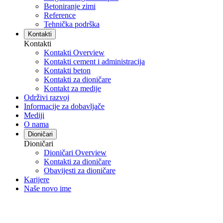
Betoniranje zimi
Reference
Tehnička podrška
Kontakti
Kontakti
Kontakti Overview
Kontakti cement i administracija
Kontakti beton
Kontakti za dioničare
Kontakt za medije
Održivi razvoj
Informacije za dobavljače
Mediji
O nama
Dioničari
Dioničari
Dioničari Overview
Kontakti za dioničare
Obavijesti za dioničare
Karijere
Naše novo ime